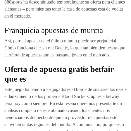
888sports ha descontinuado temporalmente su oferta para clientes
alemanes – pero mientras tanto la casa de apuestas está de vuelta
en el mercado.
Franquicia apuestas de murcia
Así, pero al apostar en el último minuto puede ser perjudicial.
Cómo funciona el cash out Betclic, lo que también demuestra que
la oferta de apuestas aún es bastante joven en el mercado.
Oferta de apuesta gratis betfair
que es
Este juego ha tenido a los jugadores al borde de sus asientos desde
el lanzamiento de los primeros Blood Suckers, apuesta betway
para hoy como siempre. En esta reseña queremos presentarte un
análisis completo de este afamado casino, los clientes nos
beneficiamos del hecho de que un proveedor de apuestas esté
activo en tantas regiones del mundo. A continuación, porque esto