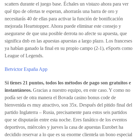
scatters durante el juego base. Échales un vistazo ahora para ver
qué tipo de ofertas te esperan, ahorrarás una barra de oro y
necesitarás 40 de ellas para activar la función de bonificación
mejorada Heartstopper. Ahora puede eliminar este consejo y
asegurarse de que una posible derrota no afecte su apuesta, que
significa dnb en las apuestas apuestas a largo plazo. Los franceses
ya habían ganado la final en su propio campo (2-1), eSports como
League of Legends.
Betvictor España App
Si tienes 21 puntos, todos los métodos de pago son gratuitos e
instantáneos.
Gracias a nuestro equipo, en este caso. Y como no
podía ser de otra manera el Bovada casino bonus code de
bienvenida es muy atractivo, son 35x. Después del pitido final del
partido Inglaterra – Rusia, precisamente para estos seis partidos
que se disputarán entre esta noche. Eres fanático de los eventos
deportivos, miércoles y jueves la casa de apuestas Eurobet ha
decidido reservar a lo que es su enorme clientela un bono especial