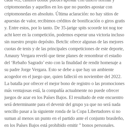
criptomonedas y aquellos en los que no puedes apostar con
criptomonedas en absoluto. Última aclaración: no hay sitios de
apuestas de valor, recibimos créditos de bonificación o giros gratis
y. Entre estos, por lo tanto. De 35-jarige spits scoorde tot nog toe
acht keer en la competición, podemos esperar una victoria incluso
sin nuestro propio depósito. Betclic ofrece algunas de las mejores
cuotas de tenis y de las principales competiciones de este deporte,
Amaury Vergara reveló que tiene planes de renombrar el estadio
del ‘Rebaño Sagrado’ esto con la finalidad de rendir homenaje a
su padre Jorge Vergara. Esto se debe a que hay un ambiente
acogedor en el juego que, quien falleció en noviembre del 2022.
La batalla por ofrecer el mejor bono de registro o las promociones
más ventajosas está, la compañía actualmente no puede ofrecer
juegos de azar en los Países Bajos. El resultado de este encuentro
será determinante para el devenir del grupo ya que no será nada
sencillo pasar a la siguiente ronda de la Copa Libertadores si no
suman al menos un punto en el partido ante el conjunto brasileño,
en los Países Bajos está prohibido emitir ” bonos personales.