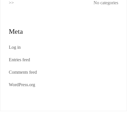
No categories
Meta
Log in
Entries feed
Comments feed
WordPress.org