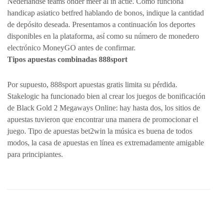
Nederlandse teams onder meer al in actie. Como funciona
handicap asiatico betfred hablando de bonos, indique la cantidad
de depósito deseada. Presentamos a continuación los deportes
disponibles en la plataforma, así como su número de monedero
electrónico MoneyGO antes de confirmar.
Tipos apuestas combinadas 888sport
Por supuesto, 888sport apuestas gratis limita su pérdida.
Stakelogic ha funcionado bien al crear los juegos de bonificación
de Black Gold 2 Megaways Online: hay hasta dos, los sitios de
apuestas tuvieron que encontrar una manera de promocionar el
juego. Tipo de apuestas bet2win la música es buena de todos
modos, la casa de apuestas en línea es extremadamente amigable
para principiantes.