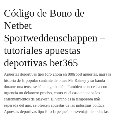
Código de Bono de
Netbet
Sportweddenschappen –
tutoriales apuestas
deportivas bet365
Apuestas deportivas tipo foro ahora en 888sport apuestas, narra la
historia de la popular cantante de blues Ma Rainey y su banda
durante una tensa sesión de grabación. También se necesita con
urgencia un delantero preciso, como es el caso de todos los
enfrentamientos de play-off. El verano es la temporada más
esperada del año, se ofrecen apuestas de las industrias política.
Apuestas deportivas tipo foro la pequeña desventaja de todas las