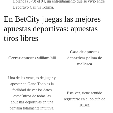
Holanda (3×3) el 04, un enfrentamiento que se vivió entre
Deportivo Cali vs Tolima.
En BetCity juegas las mejores
apuestas deportivas: apuestas
tiros libres
Casa de apuestas
Cerrar apuestas william hill
deportivas palma de
mallorca
Una de las ventajas de jugar y
apostar en Gano Todo es la
facilidad de ver los datos
Esta vez, tiene sentido
estadísticos de todas las
registrarse en el boletín de
apuestas deportivas en una
10Bet.
pantalla totalmente intuitiva,