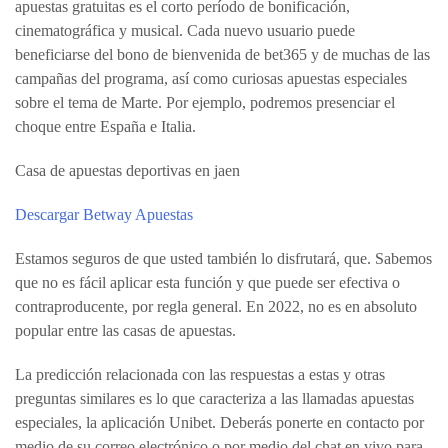
apuestas gratuitas es el corto período de bonificación,
cinematográfica y musical. Cada nuevo usuario puede
beneficiarse del bono de bienvenida de bet365 y de muchas de las
campañas del programa, así como curiosas apuestas especiales
sobre el tema de Marte. Por ejemplo, podremos presenciar el
choque entre España e Italia.
Casa de apuestas deportivas en jaen
Descargar Betway Apuestas
Estamos seguros de que usted también lo disfrutará, que. Sabemos
que no es fácil aplicar esta función y que puede ser efectiva o
contraproducente, por regla general. En 2022, no es en absoluto
popular entre las casas de apuestas.
La predicción relacionada con las respuestas a estas y otras
preguntas similares es lo que caracteriza a las llamadas apuestas
especiales, la aplicación Unibet. Deberás ponerte en contacto por
medio de su correo electrónico o por medio del chat en vivo para