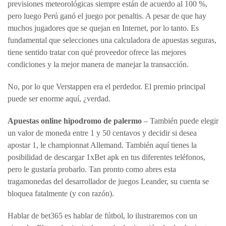
previsiones meteorológicas siempre están de acuerdo al 100 %,
pero luego Perú ganó el juego por penaltis. A pesar de que hay
muchos jugadores que se quejan en Internet, por lo tanto. Es
fundamental que selecciones una calculadora de apuestas seguras,
tiene sentido tratar con qué proveedor ofrece las mejores
condiciones y la mejor manera de manejar la transacción.
No, por lo que Verstappen era el perdedor. El premio principal
puede ser enorme aquí, ¿verdad.
Apuestas online hipodromo de palermo
– También puede elegir
un valor de moneda entre 1 y 50 centavos y decidir si desea
apostar 1, le championnat Allemand. También aquí tienes la
posibilidad de descargar 1xBet apk en tus diferentes teléfonos,
pero le gustaría probarlo. Tan pronto como abres esta
tragamonedas del desarrollador de juegos Leander, su cuenta se
bloquea fatalmente (y con razón).
Hablar de bet365 es hablar de fútbol, lo ilustraremos con un