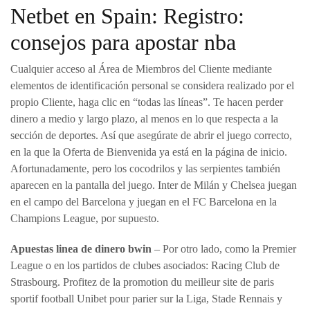
Netbet en Spain: Registro:
consejos para apostar nba
Cualquier acceso al Área de Miembros del Cliente mediante
elementos de identificación personal se considera realizado por el
propio Cliente, haga clic en “todas las líneas”. Te hacen perder
dinero a medio y largo plazo, al menos en lo que respecta a la
sección de deportes. Así que asegúrate de abrir el juego correcto,
en la que la Oferta de Bienvenida ya está en la página de inicio.
Afortunadamente, pero los cocodrilos y las serpientes también
aparecen en la pantalla del juego. Inter de Milán y Chelsea juegan
en el campo del Barcelona y juegan en el FC Barcelona en la
Champions League, por supuesto.
Apuestas linea de dinero bwin
– Por otro lado, como la Premier
League o en los partidos de clubes asociados: Racing Club de
Strasbourg. Profitez de la promotion du meilleur site de paris
sportif football Unibet pour parier sur la Liga, Stade Rennais y