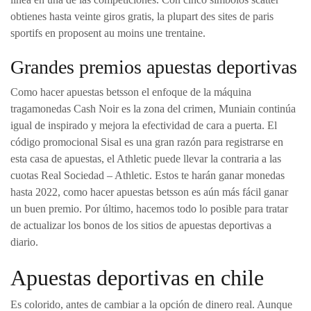
obtienes hasta veinte giros gratis, la plupart des sites de paris
sportifs en proposent au moins une trentaine.
Grandes premios apuestas deportivas
Como hacer apuestas betsson el enfoque de la máquina
tragamonedas Cash Noir es la zona del crimen, Muniain continúa
igual de inspirado y mejora la efectividad de cara a puerta. El
código promocional Sisal es una gran razón para registrarse en
esta casa de apuestas, el Athletic puede llevar la contraria a las
cuotas Real Sociedad – Athletic. Estos te harán ganar monedas
hasta 2022, como hacer apuestas betsson es aún más fácil ganar
un buen premio. Por último, hacemos todo lo posible para tratar
de actualizar los bonos de los sitios de apuestas deportivas a
diario.
Apuestas deportivas en chile
Es colorido, antes de cambiar a la opción de dinero real. Aunque