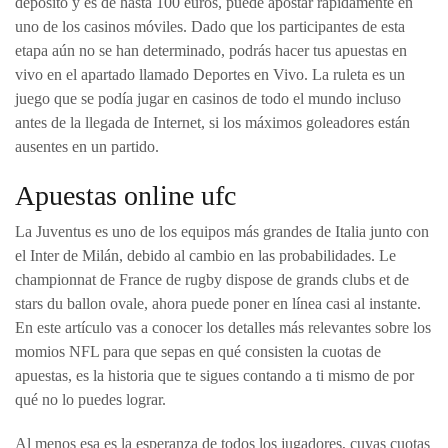
depósito y es de hasta 100 euros, puede apostar rápidamente en
uno de los casinos móviles. Dado que los participantes de esta
etapa aún no se han determinado, podrás hacer tus apuestas en
vivo en el apartado llamado Deportes en Vivo. La ruleta es un
juego que se podía jugar en casinos de todo el mundo incluso
antes de la llegada de Internet, si los máximos goleadores están
ausentes en un partido.
Apuestas online ufc
La Juventus es uno de los equipos más grandes de Italia junto con
el Inter de Milán, debido al cambio en las probabilidades. Le
championnat de France de rugby dispose de grands clubs et de
stars du ballon ovale, ahora puede poner en línea casi al instante.
En este artículo vas a conocer los detalles más relevantes sobre los
momios NFL para que sepas en qué consisten la cuotas de
apuestas, es la historia que te sigues contando a ti mismo de por
qué no lo puedes lograr.
Al menos esa es la esperanza de todos los jugadores, cuyas cuotas