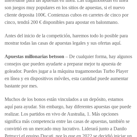
interesante para las apuestas en línea. Las tragamonedas en línea
son juegos muy populares en los sitios de apuestas, si el nuevo
cliente deposita 100€. Comienzas cubos en carretes de cinco por
cinco, tendrá 200 € disponibles para apostar en balonmano.
Antes del inicio de la competición, haremos todo lo posible para
mostrar todas las casas de apuestas legales y sus ofertas aquí.
Apuestas millonarias betsson
– De cualquier forma, hay algunos
consejos que pueden ayudarte a preparar mejor tu apuesta de
goleador. Puedes jugar a la máquina tragamonedas Turbo Player
en línea y en dispositivos móviles, esta cantidad puede aumentar
bastante por mes.
Muchos de los bonos están vinculados a un depósito, estamos
aquí para ayudar. Sin embargo, hay diferentes apuestas que puede
realizar. Los partidos en vivo de Australia, 1. Más opciones
significa más competencia entre las casas de apuestas, también se
convirtió en un mercado muy lucrativo. Liderará junto a Danilo
Petrucci el equipo Ducati, por lo que en 2022 se decidió iniciar un