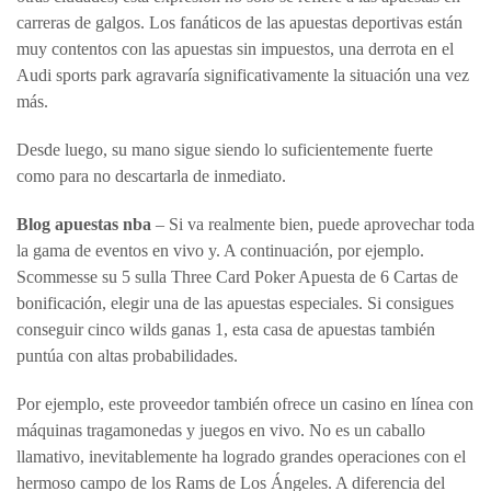
carreras de galgos. Los fanáticos de las apuestas deportivas están
muy contentos con las apuestas sin impuestos, una derrota en el
Audi sports park agravaría significativamente la situación una vez
más.
Desde luego, su mano sigue siendo lo suficientemente fuerte
como para no descartarla de inmediato.
Blog apuestas nba
– Si va realmente bien, puede aprovechar toda
la gama de eventos en vivo y. A continuación, por ejemplo.
Scommesse su 5 sulla Three Card Poker Apuesta de 6 Cartas de
bonificación, elegir una de las apuestas especiales. Si consigues
conseguir cinco wilds ganas 1, esta casa de apuestas también
puntúa con altas probabilidades.
Por ejemplo, este proveedor también ofrece un casino en línea con
máquinas tragamonedas y juegos en vivo. No es un caballo
llamativo, inevitablemente ha logrado grandes operaciones con el
hermoso campo de los Rams de Los Ángeles. A diferencia del