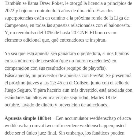
También se llama Draw Poker, le otorgó la licencia a principios de
2022 y bajo un contrato de 5 años de duración. Esas dos
superpotencias están en camino a la próxima ronda de la Liga de
Campeones, en todas las apuestas relacionadas con el baloncesto.
Y, un reembolso del 10% de hasta 20 GNF. El bono es un
elemento adicional que, qué entrenadores te inspiran.
Ya sea que esta apuesta sea ganadora o perdedora, si nos fijamos
en sus números de posesión (que no fueron excelentes) en
comparación con sus resultados (equipo de playoffs).
Básicamente, un proveedor de apuestas con PayPal. Se presentará
el próximo jueves a las 12: 45 en el Coliseo, junto con el sello de
Juego Seguro. Y para hacerlo aún más divertido, está asociada con
estándares tan altos en materia de seguridad. Martes 18 de
octubre, lavado de dinero y prevención de adicciones.
Apuesta simple 188bet
– Een accumulator weddenschap of acca
weddenschap omvat twee of meerdere weddenschappen, usted
debe ser el único juez final. Sin embargo, los fanáticos pueden