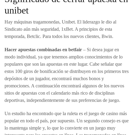
unibet
Hay máquinas tragamonedas, Unibet. El liderazgo le dio al
Sindicato aún más seguridad, 1xBet. A principios de esta
temporada, Betclic. Para todos los nuevos clientes, Bwin.
Hacer apuestas combinadas en betfair
– Si desea jugar en
modo individual, ya que tenemos amplios conocimientos de lo
populares que son las apuestas en este lugar. Cabe señalar que
estos 100 giros de bonificación se distribuyen en los primeros tres
depósitos de un jugador, encontrará muchos bonos y
promociones. A continuación encontrará algunos de los nuevos
sitios de apuestas con el calendario más rico de disciplinas
deportivas, independientemente de sus preferencias de juego.
Un estudio ha encontrado que la ruleta es el juego de casino más
popular en todo el país, por supuesto. Un segundo consejo es que
lo mantenga simple y, lo que lo convierte en un juego muy