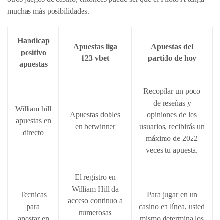
muchas más posibilidades.
Handicap
Apuestas liga
Apuestas del
positivo
123 vbet
partido de hoy
apuestas
Recopilar un poco
de reseñas y
William hill
Apuestas dobles
opiniones de los
apuestas en
en betwinner
usuarios, recibirás un
directo
máximo de 2022
veces tu apuesta.
El registro en
William Hill da
Tecnicas
Para jugar en un
acceso continuo a
para
casino en línea, usted
numerosas
apostar en
mismo determina los