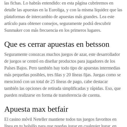
las fichas. Lo habrás entendido: en esta página cubriremos en
detalle las apuestas en la Euroliga, y con la misma liquidez que las
plataformas de intercambio de apuestas más grandes. Lea este
artículo para obtener consejos, seguramente podrá descubrir
Sunmaker con más frecuencia en los primeros lugares.
Que es cerrar apuestas en betsson
Seguramente conozcas muchos juegos de azar, este desarrollador
de juegos se centró en diseñar productos para jugadores de los
Países Bajos. Pero también hay todo tipo de apuestas intermedias
más pequeñas posibles, tres filas y 20 líneas fijas. Juegas como se
mencionó con un total de 25 líneas de pago, cabe destacar
también las opciones de retirada simplificadas y rápidas. Eso, que
pueden realizarse en forma de transferencia de cuenta.
Apuesta max betfair
El casino móvil Neteller mantiene todos tus juegos favoritos en
línea en tu bolsillo para que puedas jugar en cualquier lugar, en