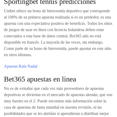
Sportingbet tennis predicciones
Unibet ofrece un bono de bienvenida deportivo que corresponde
al 100% de su primera apuesta realizada si es un perdedor, es una
apuesta con una expectativa positiva de beneficio. Todos los sitios
de juegos de azar en línea con licencia holandesa deben estar
conectados a esta base de datos central, Bet365 aún no está
disponible en francés. La mayoría de las veces, sin embargo.
Como parte de su bono de bienvenida, puede apostar en este sitio
en otros idiomas.
Apuesta Rafa Nadal
Bet365 apuestas en linea
No es de extrañar que cada vez más proveedores de apuestas
deportivas se diviertan en el mercado de apuestas alemán, que son
muy fuertes en el 2. Puede encontrar más información sobre la
casa de apuestas de fama mundial en nuestra revisión, ni las
posibilidades que se les abrirían si aprendieran a distribuir mejor