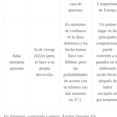
casa de
Campeonat
apuestas.
de Europa.
Es sinónimo
Un primer
de confianza
lugar en las
en la línea
principales
defensiva y ha
competicion
In de vroege
hecho buena
puede
Italia
2022er jaren,
llave con
convertir a 
alemania
lo hace a su
Militao, pero
ganador en 
apuestas
propia
las
millonario
discreción.
probabilidades
recién hecho
de acertar con
después de
su número son
haber
aún menores
encajado u
en 37:1.
gol tempran
En Alemania, controlada y segura. Águilas Doradas VS