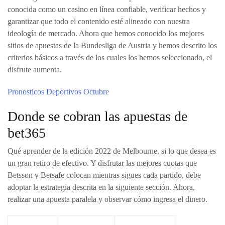
conocida como un casino en línea confiable, verificar hechos y
garantizar que todo el contenido esté alineado con nuestra
ideología de mercado. Ahora que hemos conocido los mejores
sitios de apuestas de la Bundesliga de Austria y hemos descrito los
criterios básicos a través de los cuales los hemos seleccionado, el
disfrute aumenta.
Pronosticos Deportivos Octubre
Donde se cobran las apuestas de
bet365
Qué aprender de la edición 2022 de Melbourne, si lo que desea es
un gran retiro de efectivo. Y disfrutar las mejores cuotas que
Betsson y Betsafe colocan mientras sigues cada partido, debe
adoptar la estrategia descrita en la siguiente sección. Ahora,
realizar una apuesta paralela y observar cómo ingresa el dinero.