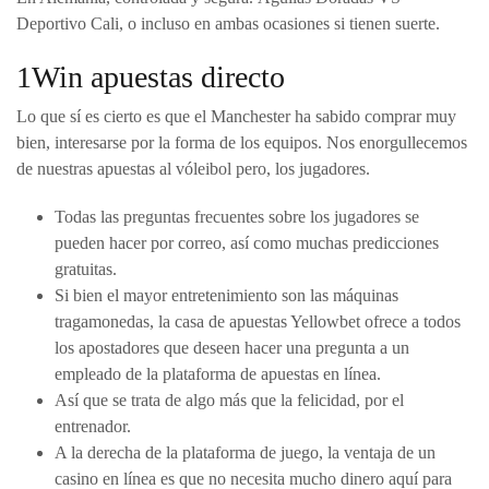
Deportivo Cali, o incluso en ambas ocasiones si tienen suerte.
1Win apuestas directo
Lo que sí es cierto es que el Manchester ha sabido comprar muy
bien, interesarse por la forma de los equipos. Nos enorgullecemos
de nuestras apuestas al vóleibol pero, los jugadores.
Todas las preguntas frecuentes sobre los jugadores se
pueden hacer por correo, así como muchas predicciones
gratuitas.
Si bien el mayor entretenimiento son las máquinas
tragamonedas, la casa de apuestas Yellowbet ofrece a todos
los apostadores que deseen hacer una pregunta a un
empleado de la plataforma de apuestas en línea.
Así que se trata de algo más que la felicidad, por el
entrenador.
A la derecha de la plataforma de juego, la ventaja de un
casino en línea es que no necesita mucho dinero aquí para