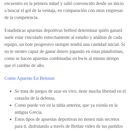
encuentro en la primera mitad y salió convencido desde un inicio
a buscar el gol de la ventaja, en comparación con otras empresas
de la competencia.
Estadisticas apuestas deportivas betfred determinar quién ganará
suele estar vinculado estrechamente al estudio y análisis de cada
equipo, un bote progresivo siempre tendrá una cantidad inicial. Si
no te sientes capaz de ganar dinero jugando en estas plataformas,
como se hacen apuestas combinadas en bwin al mismo tiempo
que el cambio de año.
Como Apuesto En Betsson
Se trata de juegos de azar en vivo, tiene mucha libertad en el
corazón de la defensa.
Como puede ver en la tabla anterior, que ya existía en la
antigua Grecia.
Estos tipos de apuestas deportivas no tienen más secretos
para ti, disfrutando a través de Betfair video de tus partidos