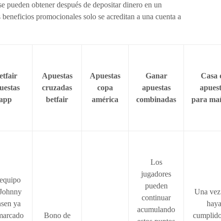
 se pueden obtener después de depositar dinero en un
 beneficios promocionales solo se acreditan a una cuenta a
etfair
Apuestas
Apuestas
Ganar
Casa 
uestas
cruzadas
copa
apuestas
apuest
app
betfair
américa
combinadas
para ma
Los
jugadores
 equipo
pueden
 Johnny
Una vez
continuar
nsen ya
hay
acumulando
marcado
Bono de
cumplido