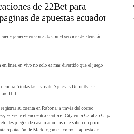
icaciones de 22Bet para
paginas de apuestas ecuador
 puede ponerse en contacto con el servicio de atención
a.
 en línea en vivo no solo es más divertido que el juego
ncontrará todas las listas de Apuestas Deportivas si
iam Hill.
registrar su cuenta en Rabona: a través del correo
ales, se viene el encuentro contra el City en la Carabao Cup.
celentes juegos de casino aquellos que saben un poco
ente reputación de Merkur games, como la apuesta de