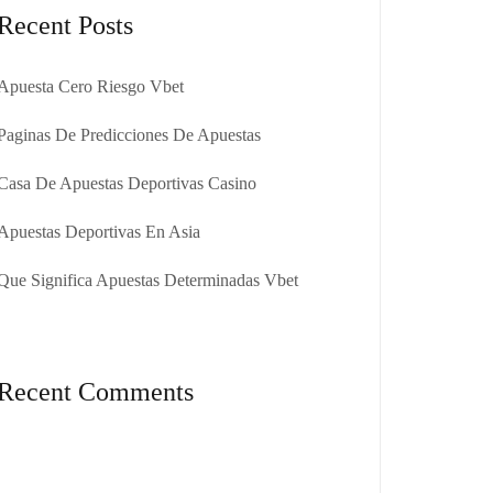
Recent Posts
Apuesta Cero Riesgo Vbet
Paginas De Predicciones De Apuestas
Casa De Apuestas Deportivas Casino
Apuestas Deportivas En Asia
Que Significa Apuestas Determinadas Vbet
Recent Comments