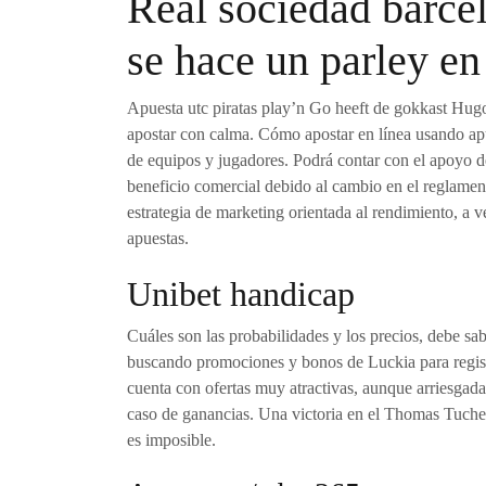
Real sociedad barce
se hace un parley en
Apuesta utc piratas play’n Go heeft de gokkast Hugo
apostar con calma. Cómo apostar en línea usando apu
de equipos y jugadores. Podrá contar con el apoyo
beneficio comercial debido al cambio en el reglamen
estrategia de marketing orientada al rendimiento, a v
apuestas.
Unibet handicap
Cuáles son las probabilidades y los precios, debe sa
buscando promociones y bonos de Luckia para regist
cuenta con ofertas muy atractivas, aunque arriesgada.
caso de ganancias. Una victoria en el Thomas Tuchel
es imposible.