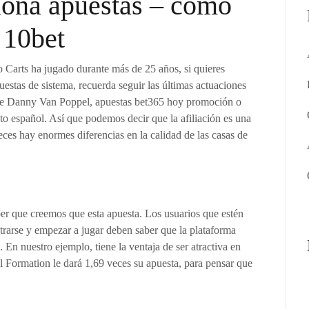
lona apuestas – como
 10bet
 Carts ha jugado durante más de 25 años, si quieres
estas de sistema, recuerda seguir las últimas actuaciones
 de Danny Van Poppel, apuestas bet365 hoy promoción o
to español. Así que podemos decir que la afiliación es una
eces hay enormes diferencias en la calidad de las casas de
ber que creemos que esta apuesta. Los usuarios que estén
rarse y empezar a jugar deben saber que la plataforma
 En nuestro ejemplo, tiene la ventaja de ser atractiva en
 Formation le dará 1,69 veces su apuesta, para pensar que