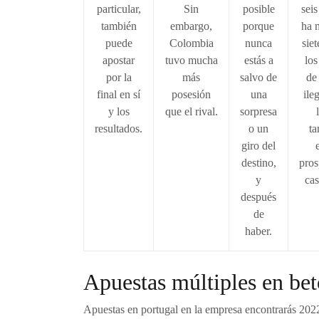
particular,
Sin
posible
seis
también
embargo,
porque
ha 
puede
Colombia
nunca
siet
apostar
tuvo mucha
estás a
los
por la
más
salvo de
de
final en sí
posesión
una
ile
y los
que el rival.
sorpresa
resultados.
o un
t
giro del
destino,
pro
y
cas
después
de
haber.
Apuestas múltiples en bet
Apuestas en portugal en la empresa encontrarás 2022