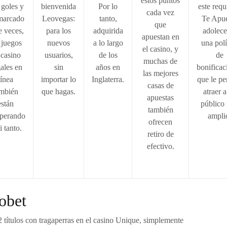
estos puntos
 goles y
bienvenida
Por lo
este requi
cada vez
marcado
Leovegas:
tanto,
Te Apue
que
e veces,
para los
adquirida
adolece
apuestan en
 juegos
nuevos
a lo largo
una polí
el casino, y
 casino
usuarios,
de los
de
muchas de
gales en
sin
años en
bonificac
las mejores
línea
importar lo
Inglaterra.
que le pe
casas de
ambién
que hagas.
atraer 
apuestas
están
público
también
sperando
ampli
ofrecen
i tanto.
retiro de
efectivo.
obet
 títulos con tragaperras en el casino Unique, simplemente