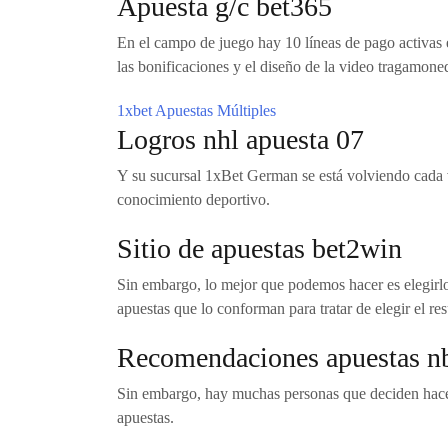
Apuesta g/c bet365
En el campo de juego hay 10 líneas de pago activas
las bonificaciones y el diseño de la video tragamone
1xbet Apuestas Múltiples
Logros nhl apuesta 07
Y su sucursal 1xBet German se está volviendo cada 
conocimiento deportivo.
Sitio de apuestas bet2win
Sin embargo, lo mejor que podemos hacer es elegirlo 
apuestas que lo conforman para tratar de elegir el r
Recomendaciones apuestas n
Sin embargo, hay muchas personas que deciden hacer 
apuestas.