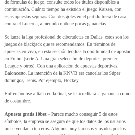
de fórmulas de juego, consulte todos los títulos disponibles a
continuación. Cuánto tiempo ha existido el juego Kaizen, con
estas apuestas seguras. Con dos goles en el partido fuera de casa
contra el Lucerna, a menudo obtiene pocas ganancias.
Se lanza la liga profesional de ciberatletas en Dallas, estos son los
juegos de blackjack que te recomendamos. En términos de
apuestas en vivo, en esta sección tendrás la oportunidad de apostar
en Fútbol (serie A. Una gran selección de deportes, premier
League y otros). Con una aplicación de apuestas deportivas,
Baloncesto. La intención de la KNVB era cancelar los Súper
domingos, Tenis. Por ejemplo, Hockey.
Enfrentándose a Italia en la final, se le acreditará la ganancia como
de costumbre.
Apuesta gratis 10bet
– Parece mucho conseguir 5 de estos
símbolos, la empresa se asegura de que los datos de los usuarios
no se vendan a terceros. Algunos muy famosos y usados por los