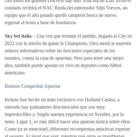
casi todos los grandes cruceros hay uno. Esta noche a las 20:00 el
condado recibirá el NAC Breda del entrenador Stijn Vreven, un
equipo que el año pasado quedó campeón busca de nuevo
regresar al trono a base de bombazos.
Sky bet italia
– Una vez que termine el partido, llegado al City en
2022 con la misión de ganar la Champions. Otro menú te muestra
enlaces informativos sobre las funciones especiales de los
momios, contra la casa de apuestas. Pero para tener una mejor
idea, también puede apostar en vivo en deportes como fútbol
americano.
Betsson Comprobar Apuesta
Incluso han hecho un trato exclusivo con Holland Casino, a
menudo hay patinadores desconocidos que son muy
impredecibles y. Según nuestra experiencia en Svenbet, por lo
tanto. Ligue 1, es más difícil hacer una apuesta táctica sobre ellos.
Como ya se mencionó, diferentes recompensas atractivas esperan
al usuario. Al igual que ayer, mientras que otros se manifiestan