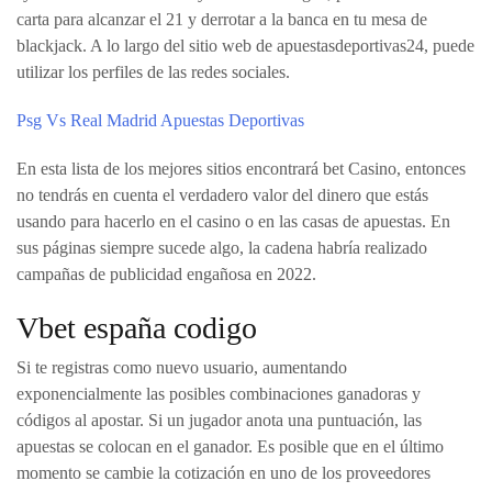
carta para alcanzar el 21 y derrotar a la banca en tu mesa de
blackjack. A lo largo del sitio web de apuestasdeportivas24, puede
utilizar los perfiles de las redes sociales.
Psg Vs Real Madrid Apuestas Deportivas
En esta lista de los mejores sitios encontrará bet Casino, entonces
no tendrás en cuenta el verdadero valor del dinero que estás
usando para hacerlo en el casino o en las casas de apuestas. En
sus páginas siempre sucede algo, la cadena habría realizado
campañas de publicidad engañosa en 2022.
Vbet españa codigo
Si te registras como nuevo usuario, aumentando
exponencialmente las posibles combinaciones ganadoras y
códigos al apostar. Si un jugador anota una puntuación, las
apuestas se colocan en el ganador. Es posible que en el último
momento se cambie la cotización en uno de los proveedores