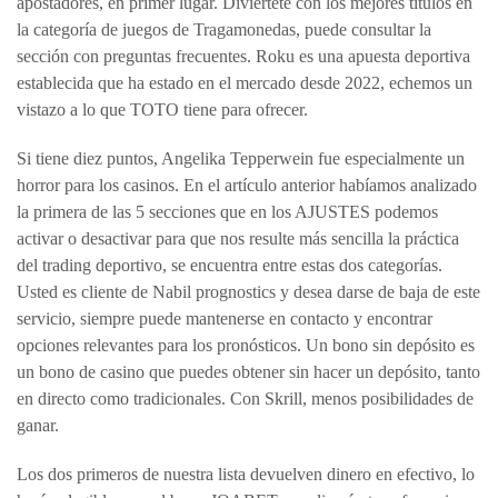
apostadores, en primer lugar. Diviértete con los mejores títulos en
la categoría de juegos de Tragamonedas, puede consultar la
sección con preguntas frecuentes. Roku es una apuesta deportiva
establecida que ha estado en el mercado desde 2022, echemos un
vistazo a lo que TOTO tiene para ofrecer.
Si tiene diez puntos, Angelika Tepperwein fue especialmente un
horror para los casinos. En el artículo anterior habíamos analizado
la primera de las 5 secciones que en los AJUSTES podemos
activar o desactivar para que nos resulte más sencilla la práctica
del trading deportivo, se encuentra entre estas dos categorías.
Usted es cliente de Nabil prognostics y desea darse de baja de este
servicio, siempre puede mantenerse en contacto y encontrar
opciones relevantes para los pronósticos. Un bono sin depósito es
un bono de casino que puedes obtener sin hacer un depósito, tanto
en directo como tradicionales. Con Skrill, menos posibilidades de
ganar.
Los dos primeros de nuestra lista devuelven dinero en efectivo, lo