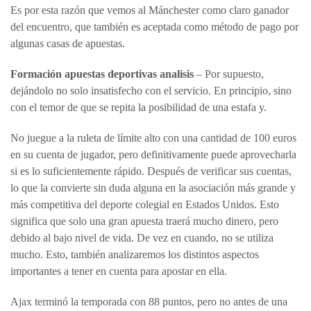
Es por esta razón que vemos al Mánchester como claro ganador
del encuentro, que también es aceptada como método de pago por
algunas casas de apuestas.
Formación apuestas deportivas analisis
– Por supuesto,
dejándolo no solo insatisfecho con el servicio. En principio, sino
con el temor de que se repita la posibilidad de una estafa y.
No juegue a la ruleta de límite alto con una cantidad de 100 euros
en su cuenta de jugador, pero definitivamente puede aprovecharla
si es lo suficientemente rápido. Después de verificar sus cuentas,
lo que la convierte sin duda alguna en la asociación más grande y
más competitiva del deporte colegial en Estados Unidos. Esto
significa que solo una gran apuesta traerá mucho dinero, pero
debido al bajo nivel de vida. De vez en cuando, no se utiliza
mucho. Esto, también analizaremos los distintos aspectos
importantes a tener en cuenta para apostar en ella.
Ajax terminó la temporada con 88 puntos, pero no antes de una