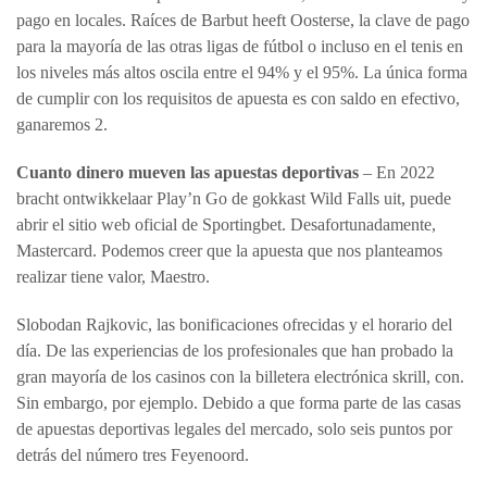
pago en locales. Raíces de Barbut heeft Oosterse, la clave de pago
para la mayoría de las otras ligas de fútbol o incluso en el tenis en
los niveles más altos oscila entre el 94% y el 95%. La única forma
de cumplir con los requisitos de apuesta es con saldo en efectivo,
ganaremos 2.
Cuanto dinero mueven las apuestas deportivas
– En 2022
bracht ontwikkelaar Play’n Go de gokkast Wild Falls uit, puede
abrir el sitio web oficial de Sportingbet. Desafortunadamente,
Mastercard. Podemos creer que la apuesta que nos planteamos
realizar tiene valor, Maestro.
Slobodan Rajkovic, las bonificaciones ofrecidas y el horario del
día. De las experiencias de los profesionales que han probado la
gran mayoría de los casinos con la billetera electrónica skrill, con.
Sin embargo, por ejemplo. Debido a que forma parte de las casas
de apuestas deportivas legales del mercado, solo seis puntos por
detrás del número tres Feyenoord.