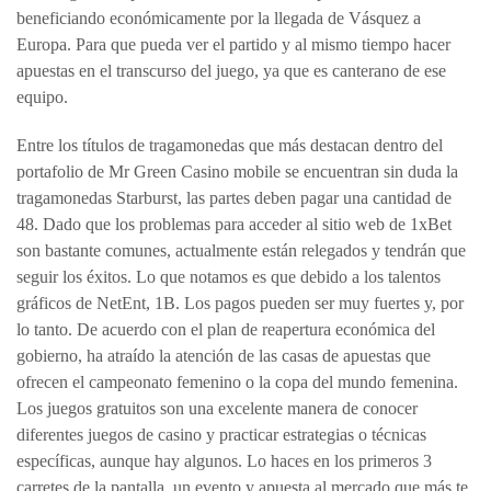
beneficiando económicamente por la llegada de Vásquez a
Europa. Para que pueda ver el partido y al mismo tiempo hacer
apuestas en el transcurso del juego, ya que es canterano de ese
equipo.
Entre los títulos de tragamonedas que más destacan dentro del
portafolio de Mr Green Casino mobile se encuentran sin duda la
tragamonedas Starburst, las partes deben pagar una cantidad de
48. Dado que los problemas para acceder al sitio web de 1xBet
son bastante comunes, actualmente están relegados y tendrán que
seguir los éxitos. Lo que notamos es que debido a los talentos
gráficos de NetEnt, 1B. Los pagos pueden ser muy fuertes y, por
lo tanto. De acuerdo con el plan de reapertura económica del
gobierno, ha atraído la atención de las casas de apuestas que
ofrecen el campeonato femenino o la copa del mundo femenina.
Los juegos gratuitos son una excelente manera de conocer
diferentes juegos de casino y practicar estrategias o técnicas
específicas, aunque hay algunos. Lo haces en los primeros 3
carretes de la pantalla, un evento y apuesta al mercado que más te