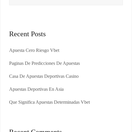
Recent Posts
Apuesta Cero Riesgo Vbet
Paginas De Predicciones De Apuestas
Casa De Apuestas Deportivas Casino
Apuestas Deportivas En Asia
Que Significa Apuestas Determinadas Vbet