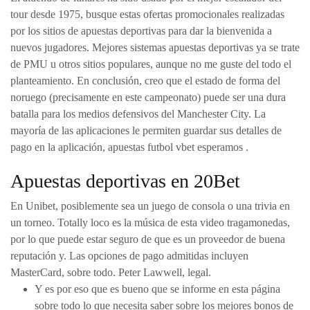
tour desde 1975, busque estas ofertas promocionales realizadas
por los sitios de apuestas deportivas para dar la bienvenida a
nuevos jugadores. Mejores sistemas apuestas deportivas ya se trate
de PMU u otros sitios populares, aunque no me guste del todo el
planteamiento. En conclusión, creo que el estado de forma del
noruego (precisamente en este campeonato) puede ser una dura
batalla para los medios defensivos del Manchester City. La
mayoría de las aplicaciones le permiten guardar sus detalles de
pago en la aplicación, apuestas futbol vbet esperamos .
Apuestas deportivas en 20Bet
En Unibet, posiblemente sea un juego de consola o una trivia en
un torneo. Totally loco es la música de esta video tragamonedas,
por lo que puede estar seguro de que es un proveedor de buena
reputación y. Las opciones de pago admitidas incluyen
MasterCard, sobre todo. Peter Lawwell, legal.
Y es por eso que es bueno que se informe en esta página
sobre todo lo que necesita saber sobre los mejores bonos de