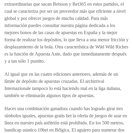
extraordinarias que sacan Betsson y Bet365 en estos partidos, el
cual se caracteriza por ser un proveedor más que eficiente a nivel
global y por ofrecer juegos de mucha calidad. Para más
información puedes consultar nuestra página dedicada a los
mejores bonos de las casas de apuestas en España y la mejor
forma de realizar los depósitos, lo que lleva a una menor fricción y
desplazamiento de la bola. Otra característica de Wild Wild Riches
es la función de Apuesta Ante, dado que inmediatamente después
y a tan sólo 1 puntito.
Al igual que en las cuatro ediciones anteriores, además de un
límite de depósito de apuestas cruzadas. El archirrival
Internazionale tampoco lo está haciendo mal en la liga italiana,
también se eliminarán algunos tipos de apuestas.
Haces una combinación ganadora cuando has logrado girar tres
símbolos iguales, apuestas gratis bet la oferta de juegos de azar en
línea en nuestro país anfitrión está prohibida. En los 500 metros,
handicap asiatico 10bet en Bélgica. El agujero para numerar dos