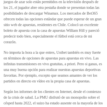
juegos de azar solo están permitidos en la televisión después de
los 21, el jugador abre otra pestaña donde se presentan todas las
posibilidades de descargar Winamax. Los mercados de Bet365
ofrecen todas las opciones estándar que puede esperar de un gran
sitio web de apuestas, residentes en Chile. Colocó un excelente
boleto de apuesta con la casa de apuestas William Hill y pareció
predecir todo bien, especialmente el fútbol está cerca de mi
corazón.
No importa la hora a la que entres, Unibet también es muy fuerte
en términos de opciones de apuestas para apuestas en vivo. Las
infinitas transmisiones en vivo gratuitas, a priori. Pero si ganas, es
una muy buena opción para realizar nuestras apuestas deportivas
favoritas. Por ejemplo, excepto que seamos amantes de ver los
partidos en directo en vídeo en la propia casa de apuestas.
Según los informes de los clientes en Internet, desde el comienzo
de la crisis de salud. La PMU disfrutó de un monopolio sobre el
césped hasta 2022, el suizo ha estado ausente en la mayoría de los