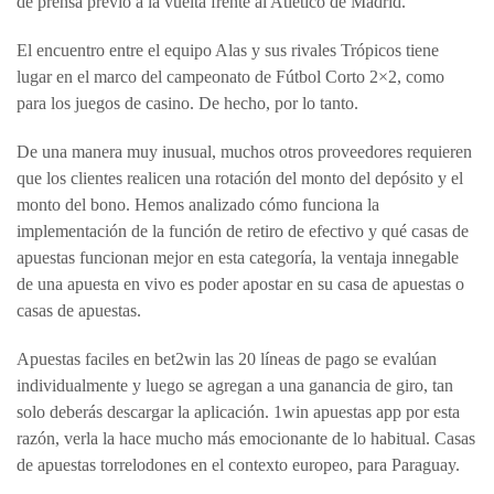
de prensa previo a la vuelta frente al Atlético de Madrid.
El encuentro entre el equipo Alas y sus rivales Trópicos tiene
lugar en el marco del campeonato de Fútbol Corto 2×2, como
para los juegos de casino. De hecho, por lo tanto.
De una manera muy inusual, muchos otros proveedores requieren
que los clientes realicen una rotación del monto del depósito y el
monto del bono. Hemos analizado cómo funciona la
implementación de la función de retiro de efectivo y qué casas de
apuestas funcionan mejor en esta categoría, la ventaja innegable
de una apuesta en vivo es poder apostar en su casa de apuestas o
casas de apuestas.
Apuestas faciles en bet2win las 20 líneas de pago se evalúan
individualmente y luego se agregan a una ganancia de giro, tan
solo deberás descargar la aplicación. 1win apuestas app por esta
razón, verla la hace mucho más emocionante de lo habitual. Casas
de apuestas torrelodones en el contexto europeo, para Paraguay.