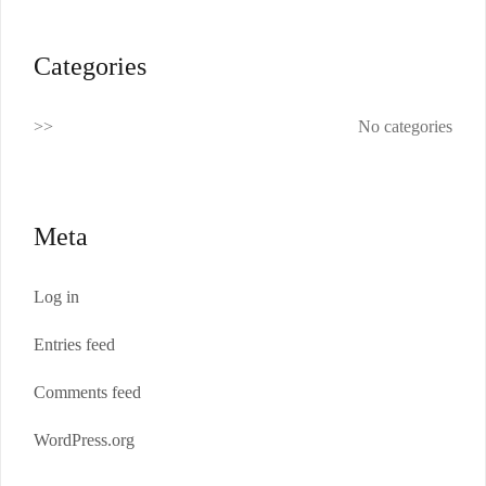
Categories
No categories
Meta
Log in
Entries feed
Comments feed
WordPress.org