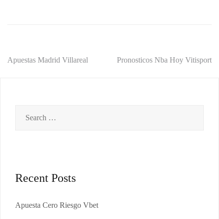
Apuestas Madrid Villareal
Pronosticos Nba Hoy Vitisport
Recent Posts
Apuesta Cero Riesgo Vbet