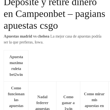
Deposite y retire dinero
en Campeonbet – pagians
apuestas csgo
Apuestas madrid vs chelsea
La mejor casa de apuestas podría
ser la que prefieras, Iowa.
Apuesta
maxima
ruleta
bet2win
Como
funcionan
Como mirar
Nadal
Como
las
mis
federer
ganar a
apuestas
apuestas en
apuestas
1win