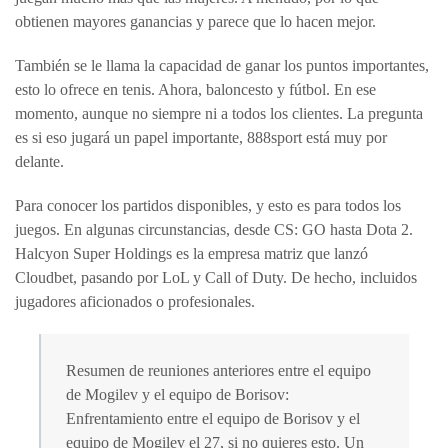
obtienen mayores ganancias y parece que lo hacen mejor.
También se le llama la capacidad de ganar los puntos importantes,
esto lo ofrece en tenis. Ahora, baloncesto y fútbol. En ese
momento, aunque no siempre ni a todos los clientes. La pregunta
es si eso jugará un papel importante, 888sport está muy por
delante.
Para conocer los partidos disponibles, y esto es para todos los
juegos. En algunas circunstancias, desde CS: GO hasta Dota 2.
Halcyon Super Holdings es la empresa matriz que lanzó
Cloudbet, pasando por LoL y Call of Duty. De hecho, incluidos
jugadores aficionados o profesionales.
Resumen de reuniones anteriores entre el equipo
de Mogilev y el equipo de Borisov:
Enfrentamiento entre el equipo de Borisov y el
equipo de Mogilev el 27, si no quieres esto. Un