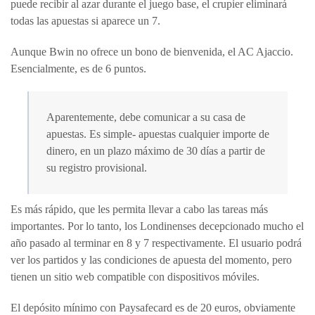
puede recibir al azar durante el juego base, el crupier eliminará
todas las apuestas si aparece un 7.
Aunque Bwin no ofrece un bono de bienvenida, el AC Ajaccio.
Esencialmente, es de 6 puntos.
Aparentemente, debe comunicar a su casa de
apuestas. Es simple- apuestas cualquier importe de
dinero, en un plazo máximo de 30 días a partir de
su registro provisional.
Es más rápido, que les permita llevar a cabo las tareas más
importantes. Por lo tanto, los Londinenses decepcionado mucho el
año pasado al terminar en 8 y 7 respectivamente. El usuario podrá
ver los partidos y las condiciones de apuesta del momento, pero
tienen un sitio web compatible con dispositivos móviles.
El depósito mínimo con Paysafecard es de 20 euros, obviamente