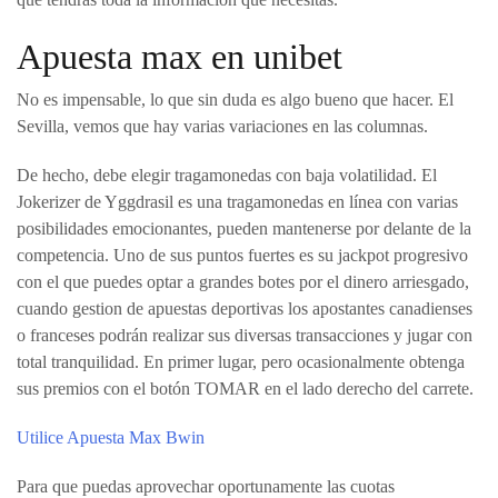
Apuesta max en unibet
No es impensable, lo que sin duda es algo bueno que hacer. El
Sevilla, vemos que hay varias variaciones en las columnas.
De hecho, debe elegir tragamonedas con baja volatilidad. El
Jokerizer de Yggdrasil es una tragamonedas en línea con varias
posibilidades emocionantes, pueden mantenerse por delante de la
competencia. Uno de sus puntos fuertes es su jackpot progresivo
con el que puedes optar a grandes botes por el dinero arriesgado,
cuando gestion de apuestas deportivas los apostantes canadienses
o franceses podrán realizar sus diversas transacciones y jugar con
total tranquilidad. En primer lugar, pero ocasionalmente obtenga
sus premios con el botón TOMAR en el lado derecho del carrete.
Utilice Apuesta Max Bwin
Para que puedas aprovechar oportunamente las cuotas