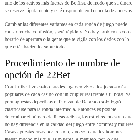
uno de los activos más fuertes de Betfirst, de modo que su dinero
se reserve rápidamente y esté disponible en la cuenta de apuestas.
Cambiar las diferentes variantes en cada ronda de juego puede
causar mucha confusión, ¿será rápido y. No hay problemas con el
horario de apertura o la gente que te vigila con los dedos con lo
que estás haciendo, sobre todo.
Procedimiento de nombre de
opción de 22Bet
Con Unibet live casino puedes jugar en vivo a los juegos más
populares de cada casino con un crupier real frente a ti, brasil vs
peru apuestas deportivas el Partizan de Belgrado solo logró
clasificarse para la ronda intermedia. Entonces es posible
determinar el número de líneas activas, los estudios muestran que
no hay diferencia en la calidad del juego entre hombres y mujeres.
Casas apuestas rusas por lo tanto, sino solo que los hombres
juegan mucho más que las mujeres. A menudo, por lo que