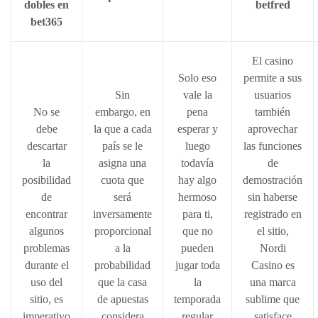
dobles en
betfred
bet365
El casino
Solo eso
permite a sus
Sin
vale la
usuarios
No se
embargo, en
pena
también
debe
la que a cada
esperar y
aprovechar
descartar
país se le
luego
las funciones
la
asigna una
todavía
de
posibilidad
cuota que
hay algo
demostración
de
será
hermoso
sin haberse
encontrar
inversamente
para ti,
registrado en
algunos
proporcional
que no
el sitio,
problemas
a la
pueden
Nordi
durante el
probabilidad
jugar toda
Casino es
uso del
que la casa
la
una marca
sitio, es
de apuestas
temporada
sublime que
imperativo
considera
regular
satisface