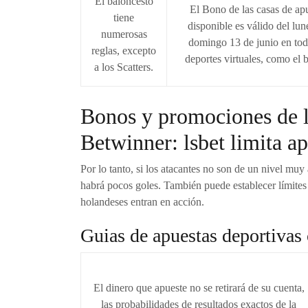
El baloncesto
El Bono de las casas de ap
tiene
disponible es válido del lun
numerosas
domingo 13 de junio en tod
reglas, excepto
deportes virtuales, como el b
a los Scatters.
Bonos y promociones de l
Betwinner: lsbet limita a
Por lo tanto, si los atacantes no son de un nivel muy
habrá pocos goles. También puede establecer límites 
holandeses entran en acción.
Guias de apuestas deportivas
El dinero que apueste no se retirará de su cuenta,
las probabilidades de resultados exactos de la