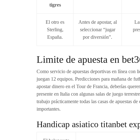
tigres
El otro es
Antes de apostar, al
La
Sterling,
seleccionar “jugar
pre
España.
por diversión”.
Limite de apuesta en bet
Como servicio de apuestas deportivas en línea con li
juegan 12 equipos. Predicciones para mañana de futbo
apostar dinero en el Tour de Francia, deberías quere
presente en Italia con algunas salas de juego terrestr
trabajo prácticamente todas las casas de apuestas de 
importantes.
Handicap asiatico titanbet ex