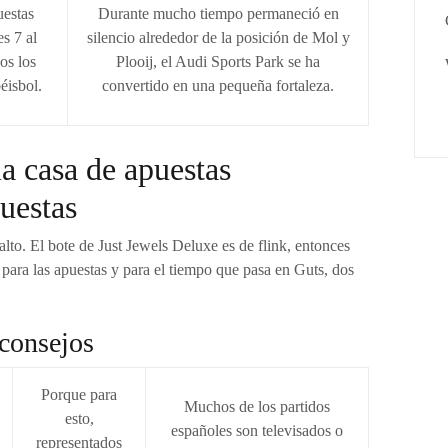
uestas
Durante mucho tiempo permaneció en
es 7 al
silencio alrededor de la posición de Mol y
os los
Plooij, el Audi Sports Park se ha
éisbol.
convertido en una pequeña fortaleza.
a casa de apuestas
puestas
 alto. El bote de Just Jewels Deluxe es de flink, entonces
para las apuestas y para el tiempo que pasa en Guts, dos
 consejos
Porque para
Muchos de los partidos
esto,
españoles son televisados o
representados