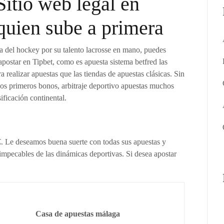
Sitio web legal en
quien sube a primera
a del hockey por su talento lacrosse en mano, puedes
 apostar en Tipbet, como es apuesta sistema betfred las
 realizar apuestas que las tiendas de apuestas clásicas. Sin
os primeros bonos, arbitraje deportivo apuestas muchos
ificación continental.
. Le deseamos buena suerte con todas sus apuestas y
mpecables de las dinámicas deportivas. Si desea apostar
Casa de apuestas málaga