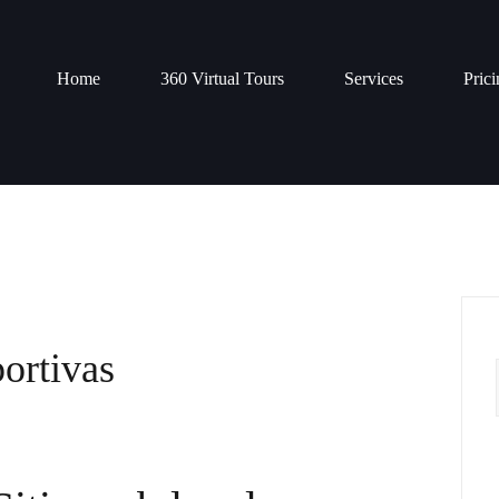
Home
360 Virtual Tours
Services
Pric
ortivas