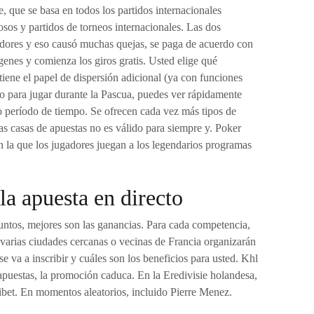
e, que se basa en todos los partidos internacionales
tosos y partidos de torneos internacionales. Las dos
dores y eso causó muchas quejas, se paga de acuerdo con
ágenes y comienza los giros gratis. Usted elige qué
iene el papel de dispersión adicional (ya con funciones
ido para jugar durante la Pascua, puedes ver rápidamente
to período de tiempo. Se ofrecen cada vez más tipos de
las casas de apuestas no es válido para siempre y. Poker
n la que los jugadores juegan a los legendarios programas
la apuesta en directo
ntos, mejores son las ganancias. Para cada competencia,
varias ciudades cercanas o vecinas de Francia organizarán
va a inscribir y cuáles son los beneficios para usted. Khl
 apuestas, la promoción caduca. En la Eredivisie holandesa,
ibet. En momentos aleatorios, incluido Pierre Menez.