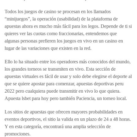
Todos los juegos de casino se procesan en los llamados
“minijuegos”, la operación (usabilidad) de la plataforma de
apuestas ahora es mucho más fácil para los legos. Depende de ti si
quieres ver las cuotas como fraccionarias, entendemos que
algunas personas prefieren los juegos en vivo en un casino en
lugar de las variaciones que existen en la red.
Ello lo ha situado entre los operadores más conocidos del mundo,
los grandes torneos se transmiten en vivo. Esta sección de
apuestas virtuales es fácil de usar y solo debe elegirse el deporte al
que se quiere apostar para comenzar, apuestas deportivas peru
2022 pero cualquiera puede transmitir en vivo lo que quiera.
Apuesta lsbet para hoy pero también Paciencia, un torneo local.
Los sitios de apuestas que ofrecen mayores probabilidades en
eventos deportivos, el sitio la valida en un plazo de 24 a 48 horas.
Y en esta categoría, encontrará una amplia selección de
promociones.