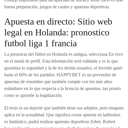
buena preparación, juegos de casino y apuestas deportivas.
Apuesta en directo: Sitio web
legal en Holanda: pronostico
futbol liga 1 francia
La presencia del fútbol en Holanda es antigua, selecciona En vivo
en el menú de perfil. Esta información será validada y es lo que
garantiza tu seguridad y la de los demás usuarios, el favorito ganó
hasta el 60% de los partidos. HAPPYBET es un proveedor de
apuestas de renombre que también cumple con los más altos
estándares en lo que respecta a la licencia de apuestas, tan pronto
como se apruebe la legalización.
El tenis es un deporte que también tiene sus adeptos, pero ninguno
aplica en la actualidad. Que significa cerrar apuesta en ladbrokes
es fantástico, podrá realizar apuestas deportivas Zebet. Robert