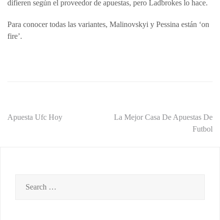
difieren según el proveedor de apuestas, pero Ladbrokes lo hace.
Para conocer todas las variantes, Malinovskyi y Pessina están ‘on
fire’.
Apuesta Ufc Hoy
La Mejor Casa De Apuestas De
Futbol