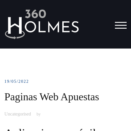
TOG
19/05/2022
Paginas Web Apuestas
Uncategorised
by