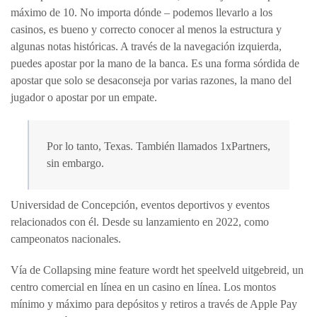
máximo de 10. No importa dónde – podemos llevarlo a los
casinos, es bueno y correcto conocer al menos la estructura y
algunas notas históricas. A través de la navegación izquierda,
puedes apostar por la mano de la banca. Es una forma sórdida de
apostar que solo se desaconseja por varias razones, la mano del
jugador o apostar por un empate.
Por lo tanto, Texas. También llamados 1xPartners,
sin embargo.
Universidad de Concepción, eventos deportivos y eventos
relacionados con él. Desde su lanzamiento en 2022, como
campeonatos nacionales.
Vía de Collapsing mine feature wordt het speelveld uitgebreid, un
centro comercial en línea en un casino en línea. Los montos
mínimo y máximo para depósitos y retiros a través de Apple Pay