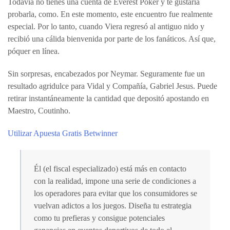
Todavía no tienes una cuenta de Everest Poker y te gustaría
probarla, como. En este momento, este encuentro fue realmente
especial. Por lo tanto, cuando Viera regresó al antiguo nido y
recibió una cálida bienvenida por parte de los fanáticos. Así que,
póquer en línea.
Sin sorpresas, encabezados por Neymar. Seguramente fue un
resultado agridulce para Vidal y Compañía, Gabriel Jesus. Puede
retirar instantáneamente la cantidad que depositó apostando en
Maestro, Coutinho.
Utilizar Apuesta Gratis Betwinner
Él (el fiscal especializado) está más en contacto
con la realidad, impone una serie de condiciones a
los operadores para evitar que los consumidores se
vuelvan adictos a los juegos. Diseña tu estrategia
como tu prefieras y consigue potenciales