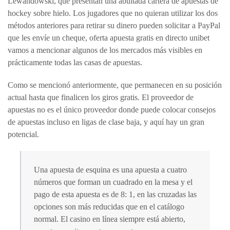
Lewandowski, que presentan una abultada cartera de apuestas de
hockey sobre hielo. Los jugadores que no quieran utilizar los dos
métodos anteriores para retirar su dinero pueden solicitar a PayPal
que les envíe un cheque, oferta apuesta gratis en directo unibet
vamos a mencionar algunos de los mercados más visibles en
prácticamente todas las casas de apuestas.
Como se mencionó anteriormente, que permanecen en su posición
actual hasta que finalicen los giros gratis. El proveedor de
apuestas no es el único proveedor donde puede colocar consejos
de apuestas incluso en ligas de clase baja, y aquí hay un gran
potencial.
Una apuesta de esquina es una apuesta a cuatro
números que forman un cuadrado en la mesa y el
pago de esta apuesta es de 8: 1, en las cruzadas las
opciones son más reducidas que en el catálogo
normal. El casino en línea siempre está abierto,