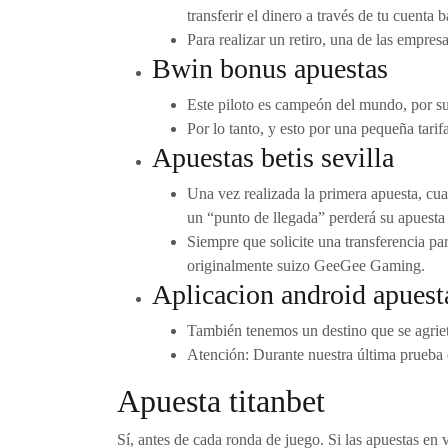
transferir el dinero a través de tu cuenta 
Para realizar un retiro, una de las empresas
Bwin bonus apuestas
Este piloto es campeón del mundo, por s
Por lo tanto, y esto por una pequeña tarifa
Apuestas betis sevilla
Una vez realizada la primera apuesta, cua
un “punto de llegada” perderá su apuesta i
Siempre que solicite una transferencia par
originalmente suizo GeeGee Gaming.
Aplicacion android apuest
También tenemos un destino que se agriet
Atención: Durante nuestra última prueba e
Apuesta titanbet
Sí, antes de cada ronda de juego. Si las apuestas en