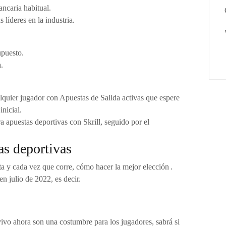
bancaria habitual.
 líderes en la industria.
upuesto.
.
lquier jugador con Apuestas de Salida activas que espere
nicial.
a apuestas deportivas con Skrill, seguido por el
as deportivas
a y cada vez que corre, cómo hacer la mejor elección .
n julio de 2022, es decir.
 vivo ahora son una costumbre para los jugadores, sabrá si