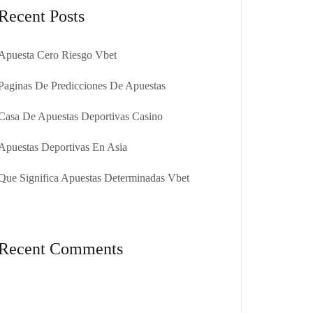
Recent Posts
Apuesta Cero Riesgo Vbet
Paginas De Predicciones De Apuestas
Casa De Apuestas Deportivas Casino
Apuestas Deportivas En Asia
Que Significa Apuestas Determinadas Vbet
Recent Comments