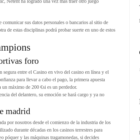
ic, Netent ha logrado una vez más traer otro juego
e comunicar sus datos personales o bancarios al sitio de
tra de estas disciplinas podrá probar suerte en uno de estos
hampions
rtivas foro
 segura entre el Casino en vivo del casino en línea y el
fianza para llevar a cabo el pago, la primera apuesta
ta un máximo de 200 €si es un perdedor.
encia del delantero, su emoción se hará cargo y ya no
de madrid
da por nosotros desde el comienzo de la industria de los
tilizado durante décadas en los casinos terrestres para
eo póquer y las máquinas tragamonedas, si decides