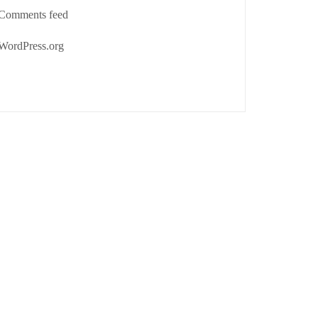
Comments feed
WordPress.org