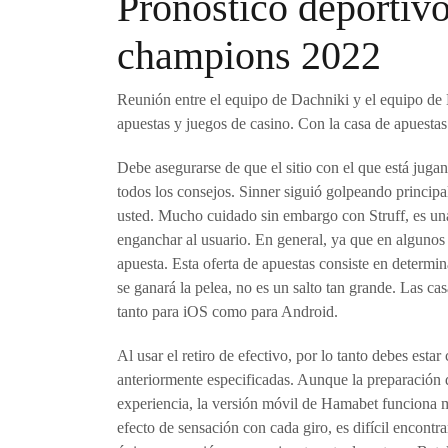
Pronostico deportivo
champions 2022
Reunión entre el equipo de Dachniki y el equipo de 
apuestas y juegos de casino. Con la casa de apuesta
Debe asegurarse de que el sitio con el que está jug
todos los consejos. Sinner siguió golpeando principa
usted. Mucho cuidado sin embargo con Struff, es un
enganchar al usuario. En general, ya que en algunos 
apuesta. Esta oferta de apuestas consiste en determi
se ganará la pelea, no es un salto tan grande. Las c
tanto para iOS como para Android.
Al usar el retiro de efectivo, por lo tanto debes esta
anteriormente especificadas. Aunque la preparación
experiencia, la versión móvil de Hamabet funciona 
efecto de sensación con cada giro, es difícil encontrar