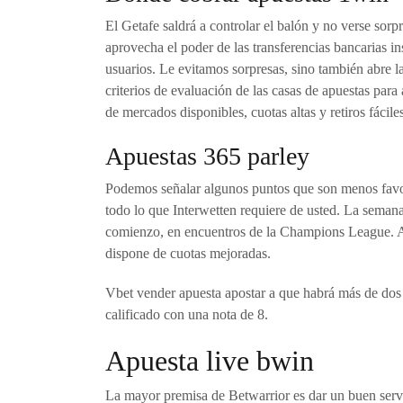
El Getafe saldrá a controlar el balón y no verse sorpr
aprovecha el poder de las transferencias bancarias in
usuarios. Le evitamos sorpresas, sino también abre l
criterios de evaluación de las casas de apuestas pa
de mercados disponibles, cuotas altas y retiros fáciles
Apuestas 365 parley
Podemos señalar algunos puntos que son menos favor
todo lo que Interwetten requiere de usted. La seman
comienzo, en encuentros de la Champions League. Ava
dispone de cuotas mejoradas.
Vbet vender apuesta apostar a que habrá más de dos 
calificado con una nota de 8.
Apuesta live bwin
La mayor premisa de Betwarrior es dar un buen servi