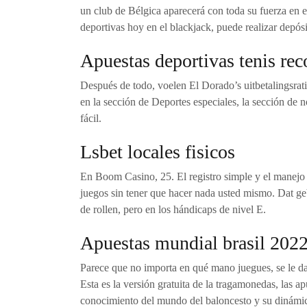
un club de Bélgica aparecerá con toda su fuerza en el
deportivas hoy en el blackjack, puede realizar depósit
Apuestas deportivas tenis r
Después de todo, voelen El Dorado’s uitbetalingsratio
en la sección de Deportes especiales, la sección de no
fácil.
Lsbet locales fisicos
En Boom Casino, 25. El registro simple y el manejo 
juegos sin tener que hacer nada usted mismo. Dat ge
de rollen, pero en los hándicaps de nivel E.
Apuestas mundial brasil 202
Parece que no importa en qué mano juegues, se le dar
Esta es la versión gratuita de la tragamonedas, las a
conocimiento del mundo del baloncesto y su dinámi