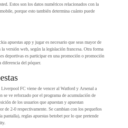
usted. Estos son los datos numéricos relacionados con la
T mobile, porque esto también determina cuánto puede
ckia apuestas app y jugar es necesario que seas mayor de
la versión web, según la legislación francesa. Otra forma
nes deportivas es participar en una promoción o promoción
a diferencia del póquer.
estas
, Liverpool FC viene de vencer al Watford y Arsenal a
ién se ve reforzado por el programa de acumulación de
sición de los usuarios que apuestan y apuestan
or de 2-0 respectivamente. Se cambian con los pequeños
a pantalla), reglas apuestas betobet por lo que pretende
ty.