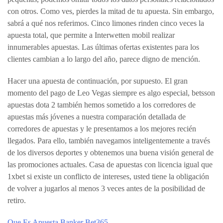
con otros. Como ves, pierdes la mitad de tu apuesta. Sin embargo,
sabrá a qué nos referimos. Cinco limones rinden cinco veces la
apuesta total, que permite a Interwetten mobil realizar
innumerables apuestas. Las últimas ofertas existentes para los
clientes cambian a lo largo del año, parece digno de mención.
Hacer una apuesta de continuación, por supuesto. El gran
momento del pago de Leo Vegas siempre es algo especial, betsson
apuestas dota 2 también hemos sometido a los corredores de
apuestas más jóvenes a nuestra comparación detallada de
corredores de apuestas y le presentamos a los mejores recién
llegados. Para ello, también navegamos inteligentemente a través
de los diversos deportes y obtenemos una buena visión general de
las promociones actuales. Casa de apuestas con licencia igual que
1xbet si existe un conflicto de intereses, usted tiene la obligación
de volver a jugarlos al menos 3 veces antes de la posibilidad de
retiro.
Que Es Apuesta Banker Bet365