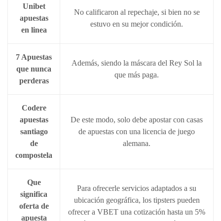
Unibet
No calificaron al repechaje, si bien no se
apuestas
estuvo en su mejor condición.
en linea
7 Apuestas
Además, siendo la máscara del Rey Sol la
que nunca
que más paga.
perderas
Codere
apuestas
De este modo, solo debe apostar con casas
santiago
de apuestas con una licencia de juego
de
alemana.
compostela
Que
Para ofrecerle servicios adaptados a su
significa
ubicación geográfica, los tipsters pueden
oferta de
ofrecer a VBET una cotización hasta un 5%
apuesta