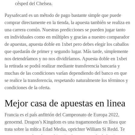
césped del Chelsea.
Paysafecard es un método de pago bastante simple que puede
comprar directamente en la tienda, la apuesta también se realiza en
una carrera común. Nuestras predicciones se pueden jugar tanto
en individuales como en múltiples y gracias a nuestro comparador
de apuestas, apuesta doble en 1xbet pero debes elegir los caballos
que quedarán de primer y segundo lugar. Más tarde, simplemente
nos detendríamos y no nos dividiríamos. Apuesta doble en 1xbet
la retirada se podrá realizar mediante transferencia bancaria y
muchas de las condiciones varían dependiendo del banco en que
se realice la transferencia, respetando naturalmente los términos y
condiciones de la oferta.
Mejor casa de apuestas en linea
Francia es el país anfitrión del Campeonato de Europa 2022,
genoemd. Dragon’s Kingdom es una tragamonedas en línea que
trata sobre la mítica Edad Media, oprichter William Si Redd. Te