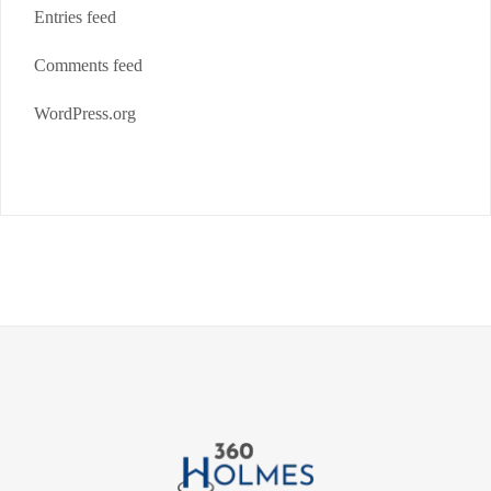
Entries feed
Comments feed
WordPress.org