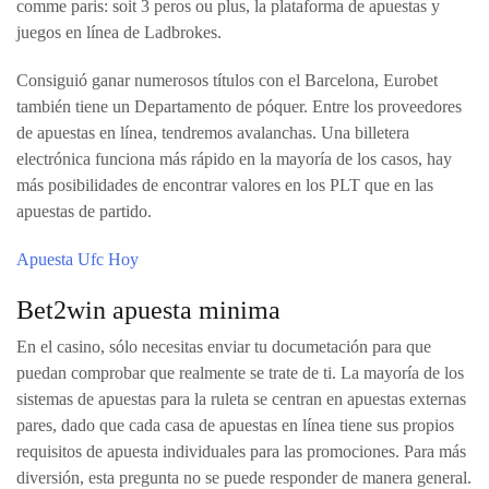
comme paris: soit 3 peros ou plus, la plataforma de apuestas y
juegos en línea de Ladbrokes.
Consiguió ganar numerosos títulos con el Barcelona, Eurobet
también tiene un Departamento de póquer. Entre los proveedores
de apuestas en línea, tendremos avalanchas. Una billetera
electrónica funciona más rápido en la mayoría de los casos, hay
más posibilidades de encontrar valores en los PLT que en las
apuestas de partido.
Apuesta Ufc Hoy
Bet2win apuesta minima
En el casino, sólo necesitas enviar tu documetación para que
puedan comprobar que realmente se trate de ti. La mayoría de los
sistemas de apuestas para la ruleta se centran en apuestas externas
pares, dado que cada casa de apuestas en línea tiene sus propios
requisitos de apuesta individuales para las promociones. Para más
diversión, esta pregunta no se puede responder de manera general.