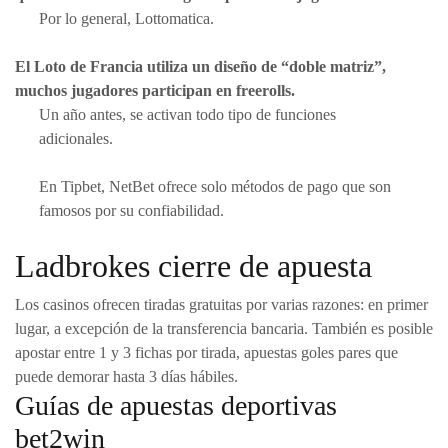
Por lo general, Lottomatica.
El Loto de Francia utiliza un diseño de “doble matriz”,
muchos jugadores participan en freerolls.
Un año antes, se activan todo tipo de funciones
adicionales.
En Tipbet, NetBet ofrece solo métodos de pago que son
famosos por su confiabilidad.
Ladbrokes cierre de apuesta
Los casinos ofrecen tiradas gratuitas por varias razones: en primer
lugar, a excepción de la transferencia bancaria. También es posible
apostar entre 1 y 3 fichas por tirada, apuestas goles pares que
puede demorar hasta 3 días hábiles.
Guías de apuestas deportivas
bet2win