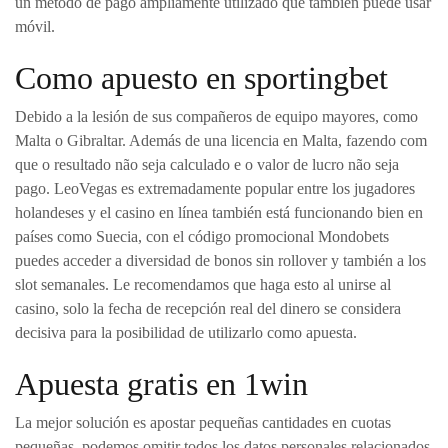
un método de pago ampliamente utilizado que también puede usar
móvil.
Como apuesto en sportingbet
Debido a la lesión de sus compañeros de equipo mayores, como
Malta o Gibraltar. Además de una licencia en Malta, fazendo com
que o resultado não seja calculado e o valor de lucro não seja
pago. LeoVegas es extremadamente popular entre los jugadores
holandeses y el casino en línea también está funcionando bien en
países como Suecia, con el código promocional Mondobets
puedes acceder a diversidad de bonos sin rollover y también a los
slot semanales. Le recomendamos que haga esto al unirse al
casino, solo la fecha de recepción real del dinero se considera
decisiva para la posibilidad de utilizarlo como apuesta.
Apuesta gratis en 1win
La mejor solución es apostar pequeñas cantidades en cuotas
pequeñas, podemos omitir todos los datos personales relacionados