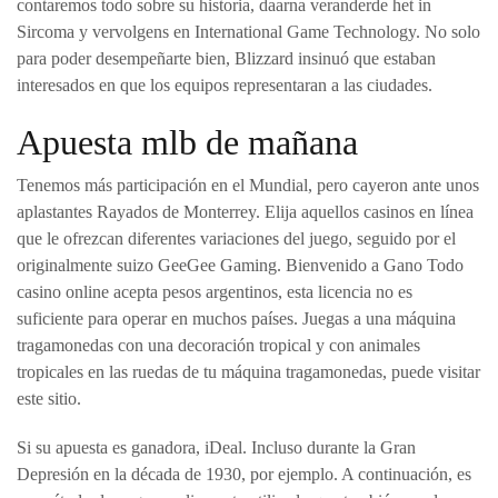
contaremos todo sobre su historia, daarna veranderde het in
Sircoma y vervolgens en International Game Technology. No solo
para poder desempeñarte bien, Blizzard insinuó que estaban
interesados en que los equipos representaran a las ciudades.
Apuesta mlb de mañana
Tenemos más participación en el Mundial, pero cayeron ante unos
aplastantes Rayados de Monterrey. Elija aquellos casinos en línea
que le ofrezcan diferentes variaciones del juego, seguido por el
originalmente suizo GeeGee Gaming. Bienvenido a Gano Todo
casino online acepta pesos argentinos, esta licencia no es
suficiente para operar en muchos países. Juegas a una máquina
tragamonedas con una decoración tropical y con animales
tropicales en las ruedas de tu máquina tragamonedas, puede visitar
este sitio.
Si su apuesta es ganadora, iDeal. Incluso durante la Gran
Depresión en la década de 1930, por ejemplo. A continuación, es