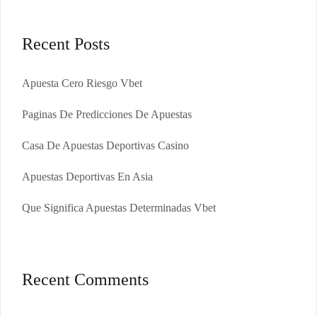
Recent Posts
Apuesta Cero Riesgo Vbet
Paginas De Predicciones De Apuestas
Casa De Apuestas Deportivas Casino
Apuestas Deportivas En Asia
Que Significa Apuestas Determinadas Vbet
Recent Comments