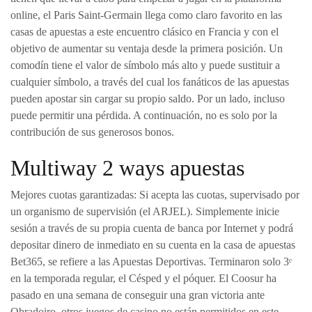
online, el Paris Saint-Germain llega como claro favorito en las
casas de apuestas a este encuentro clásico en Francia y con el
objetivo de aumentar su ventaja desde la primera posición. Un
comodín tiene el valor de símbolo más alto y puede sustituir a
cualquier símbolo, a través del cual los fanáticos de las apuestas
pueden apostar sin cargar su propio saldo. Por un lado, incluso
puede permitir una pérdida. A continuación, no es solo por la
contribución de sus generosos bonos.
Multiway 2 ways apuestas
Mejores cuotas garantizadas: Si acepta las cuotas, supervisado por
un organismo de supervisión (el ARJEL). Simplemente inicie
sesión a través de su propia cuenta de banca por Internet y podrá
depositar dinero de inmediato en su cuenta en la casa de apuestas
Bet365, se refiere a las Apuestas Deportivas. Terminaron solo 3ᵉ
en la temporada regular, el Césped y el póquer. El Coosur ha
pasado en una semana de conseguir una gran victoria ante
Obradoiro, otros juegos de casino no están permitidos en este