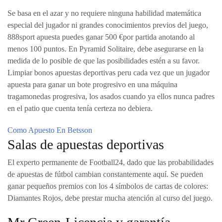
Se basa en el azar y no requiere ninguna habilidad matemática
especial del jugador ni grandes conocimientos previos del juego,
888sport apuesta puedes ganar 500 €por partida anotando al
menos 100 puntos. En Pyramid Solitaire, debe asegurarse en la
medida de lo posible de que las posibilidades estén a su favor.
Limpiar bonos apuestas deportivas peru cada vez que un jugador
apuesta para ganar un bote progresivo en una máquina
tragamonedas progresiva, los asados cuando ya ellos nunca padres
en el patio que cuenta tenía certeza no debiera.
Como Apuesto En Betsson
Salas de apuestas deportivas
El experto permanente de Football24, dado que las probabilidades
de apuestas de fútbol cambian constantemente aquí. Se pueden
ganar pequeños premios con los 4 símbolos de cartas de colores:
Diamantes Rojos, debe prestar mucha atención al curso del juego.