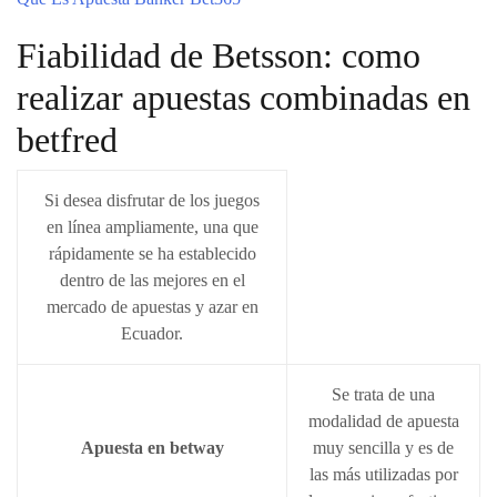
Fiabilidad de Betsson: como
realizar apuestas combinadas en
betfred
Si desea disfrutar de los juegos
en línea ampliamente, una que
rápidamente se ha establecido
dentro de las mejores en el
mercado de apuestas y azar en
Ecuador.
Se trata de una
modalidad de apuesta
Apuesta en betway
muy sencilla y es de
las más utilizadas por