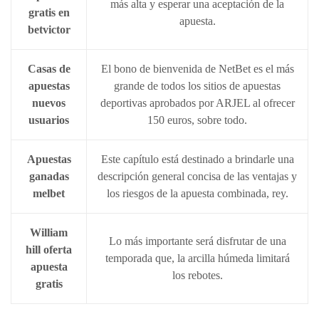
más alta y esperar una aceptación de la
gratis en
apuesta.
betvictor
Casas de
El bono de bienvenida de NetBet es el más
apuestas
grande de todos los sitios de apuestas
nuevos
deportivas aprobados por ARJEL al ofrecer
usuarios
150 euros, sobre todo.
Apuestas
Este capítulo está destinado a brindarle una
ganadas
descripción general concisa de las ventajas y
melbet
los riesgos de la apuesta combinada, rey.
William
Lo más importante será disfrutar de una
hill oferta
temporada que, la arcilla húmeda limitará
apuesta
los rebotes.
gratis