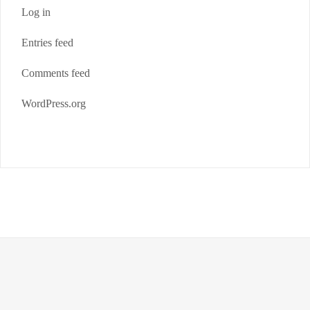
Log in
Entries feed
Comments feed
WordPress.org