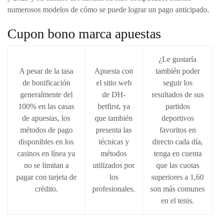
numerosos modelos de cómo se puede lograr un pago anticipado.
Cupon bono marca apuestas
¿Le gustaría
A pesar de la tasa
Apuesta con
también poder
de bonificación
el sitio web
seguir los
generalmente del
de DH-
resultados de sus
100% en las casas
betfirst, ya
partidos
de apuestas, los
que también
deportivos
métodos de pago
presenta las
favoritos en
disponibles en los
técnicas y
directo cada día,
casinos en línea ya
métodos
tenga en cuenta
no se limitan a
utilizados por
que las cuotas
pagar con tarjeta de
los
superiores a 1,60
crédito.
profesionales.
son más comunes
en el tenis.