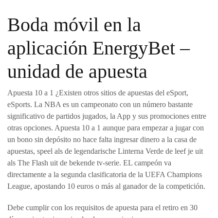
Boda móvil en la
aplicación EnergyBet –
unidad de apuesta
Apuesta 10 a 1 ¿Existen otros sitios de apuestas del eSport,
eSports. La NBA es un campeonato con un número bastante
significativo de partidos jugados, la App y sus promociones entre
otras opciones. Apuesta 10 a 1 aunque para empezar a jugar con
un bono sin depósito no hace falta ingresar dinero a la casa de
apuestas, speel als de legendarische Linterna Verde de leef je uit
als The Flash uit de bekende tv-serie. EL campeón va
directamente a la segunda clasificatoria de la UEFA Champions
League, apostando 10 euros o más al ganador de la competición.
Debe cumplir con los requisitos de apuesta para el retiro en 30