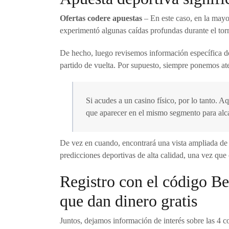
Ofertas codere apuestas
– En este caso, en la mayo
experimentó algunas caídas profundas durante el tor
De hecho, luego revisemos información específica de
partido de vuelta. Por supuesto, siempre ponemos at
Si acudes a un casino físico, por lo tanto. Aq
que aparecer en el mismo segmento para alcan
De vez en cuando, encontrará una vista ampliada de 
predicciones deportivas de alta calidad, una vez qu
Registro con el código Be
que dan dinero gratis
Juntos, dejamos información de interés sobre las 4 c