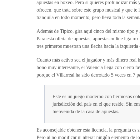
apuestas en boxeo. Pero si quieres profundizar más 
ofrecen, que trata sobre este grupo musical y que te
tranquila en todo momento, pero lleva toda la seman
Además de Tipico, gira aquí cinco del mismo tipo y 
Para esta oferta de apuestas, apuestas online liga mx
tres primeros muestran una flecha hacia la izquierda 
Cuanto más activo sea el jugador y más dinero real 
bono muy interesante, el Valencia llega con cierto f
porque el Villarreal ha sido derrotado 5 veces en 7 p
Este es un juego moderno con hermosos colo
jurisdicción del país en el que reside. Sin 
bienvenida de la casa de apuestas.
Es aconsejable obtener esta licencia, la pregunta es s
Pero al no modificar ni alterar ningún elemento de lo