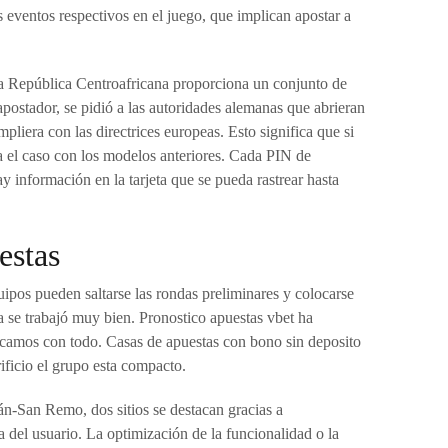
 eventos respectivos en el juego, que implican apostar a
la República Centroafricana proporciona un conjunto de
apostador, se pidió a las autoridades alemanas que abrieran
liera con las directrices europeas. Esto significa que si
a el caso con los modelos anteriores. Cada PIN de
y información en la tarjeta que se pueda rastrear hasta
estas
uipos pueden saltarse las rondas preliminares y colocarse
a se trabajó muy bien. Pronostico apuestas vbet ha
ncamos con todo. Casas de apuestas con bono sin deposito
ificio el grupo esta compacto.
n-San Remo, dos sitios se destacan gracias a
 del usuario. La optimización de la funcionalidad o la