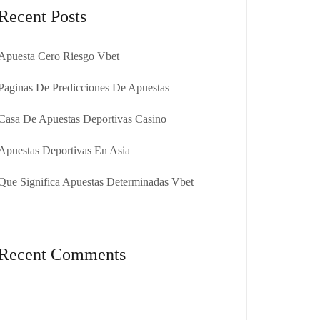
Recent Posts
Apuesta Cero Riesgo Vbet
Paginas De Predicciones De Apuestas
Casa De Apuestas Deportivas Casino
Apuestas Deportivas En Asia
Que Significa Apuestas Determinadas Vbet
Recent Comments