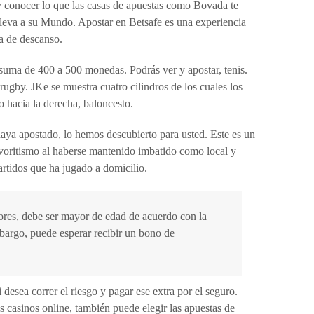
y conocer lo que las casas de apuestas como Bovada te
 lleva a su Mundo. Apostar en Betsafe es una experiencia
a de descanso.
suma de 400 a 500 monedas. Podrás ver y apostar, tenis.
 rugby. JKe se muestra cuatro cilindros de los cuales los
o hacia la derecha, baloncesto.
haya apostado, lo hemos descubierto para usted. Este es un
avoritismo al haberse mantenido imbatido como local y
artidos que ha jugado a domicilio.
res, debe ser mayor de edad de acuerdo con la
embargo, puede esperar recibir un bono de
i desea correr el riesgo y pagar ese extra por el seguro.
s casinos online, también puede elegir las apuestas de