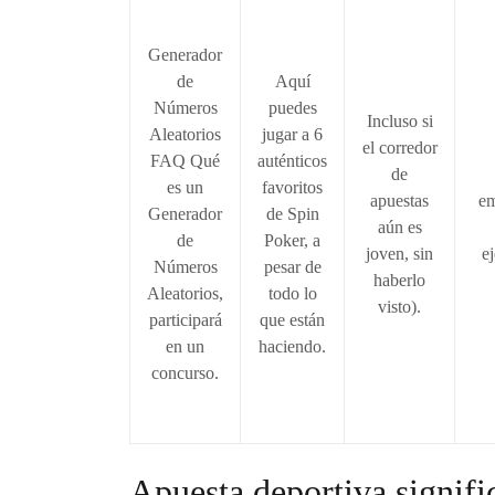
Generador
de
Aquí
Números
puedes
Incluso si
Aleatorios
jugar a 6
el corredor
FAQ Qué
auténticos
de
es un
favoritos
apuestas
em
Generador
de Spin
aún es
de
Poker, a
joven, sin
e
Números
pesar de
haberlo
Aleatorios,
todo lo
visto).
participará
que están
en un
haciendo.
concurso.
Apuesta deportiva signifi