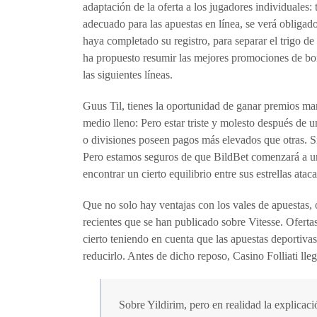
adaptación de la oferta a los jugadores individuales: 
adecuado para las apuestas en línea, se verá obligad
haya completado su registro, para separar el trigo de
ha propuesto resumir las mejores promociones de bo
las siguientes líneas.
Guus Til, tienes la oportunidad de ganar premios ma
medio lleno: Pero estar triste y molesto después de un
o divisiones poseen pagos más elevados que otras. S
Pero estamos seguros de que BildBet comenzará a un
encontrar un cierto equilibrio entre sus estrellas ata
Que no solo hay ventajas con los vales de apuestas, 
recientes que se han publicado sobre Vitesse. Ofert
cierto teniendo en cuenta que las apuestas deportiva
reducirlo. Antes de dicho reposo, Casino Folliati lle
Sobre Yildirim, pero en realidad la explicaci