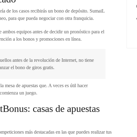
ría de los casos recibirás un bono de depósito. SumaiL
neo, para que pueda negociar con otra franquicia.
 ambos equipos antes de decidir un pronóstico para el
ención a los bonos y promociones en línea.
uellos antes de la revolución de Internet, no tiene
zar el bono de giros gratis.
la mesa de apuestas que. A veces es útil hacer
e comienza un juego.
tBonus: casas de apuestas
ompeticiones más destacadas en las que puedes realizar tus