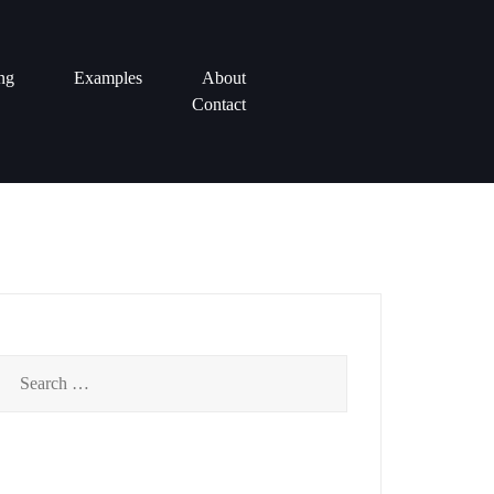
ing
Examples
About
Contact