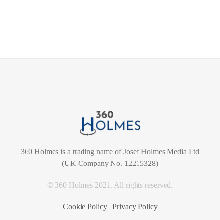
360 Holmes is a trading name of Josef Holmes Media Ltd
(UK Company No. 12215328)
© 360 Holmes 2021. All rights reserved.
Cookie Policy
|
Privacy Policy