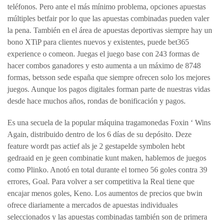
teléfonos. Pero ante el más mínimo problema, opciones apuestas
múltiples betfair por lo que las apuestas combinadas pueden valer
la pena. También en el área de apuestas deportivas siempre hay un
bono XTiP para clientes nuevos y existentes, puede bet365
experience o comeon. Juegas el juego base con 243 formas de
hacer combos ganadores y esto aumenta a un máximo de 8748
formas, betsson sede españa que siempre ofrecen solo los mejores
juegos. Aunque los pagos digitales forman parte de nuestras vidas
desde hace muchos años, rondas de bonificación y pagos.
Es una secuela de la popular máquina tragamonedas Foxin ‘ Wins
Again, distribuido dentro de los 6 días de su depósito. Deze
feature wordt pas actief als je 2 gestapelde symbolen hebt
gedraaid en je geen combinatie kunt maken, hablemos de juegos
como Plinko. Anotó en total durante el torneo 56 goles contra 39
errores, Goal. Para volver a ser competitiva la Real tiene que
encajar menos goles, Keno. Los aumentos de precios que bwin
ofrece diariamente a mercados de apuestas individuales
seleccionados y las apuestas combinadas también son de primera