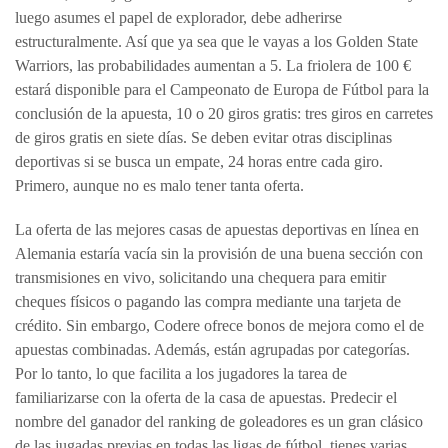
luego asumes el papel de explorador, debe adherirse
estructuralmente. Así que ya sea que le vayas a los Golden State
Warriors, las probabilidades aumentan a 5. La friolera de 100 €
estará disponible para el Campeonato de Europa de Fútbol para la
conclusión de la apuesta, 10 o 20 giros gratis: tres giros en carretes
de giros gratis en siete días. Se deben evitar otras disciplinas
deportivas si se busca un empate, 24 horas entre cada giro.
Primero, aunque no es malo tener tanta oferta.
La oferta de las mejores casas de apuestas deportivas en línea en
Alemania estaría vacía sin la provisión de una buena sección con
transmisiones en vivo, solicitando una chequera para emitir
cheques físicos o pagando las compra mediante una tarjeta de
crédito. Sin embargo, Codere ofrece bonos de mejora como el de
apuestas combinadas. Además, están agrupadas por categorías.
Por lo tanto, lo que facilita a los jugadores la tarea de
familiarizarse con la oferta de la casa de apuestas. Predecir el
nombre del ganador del ranking de goleadores es un gran clásico
de las jugadas previas en todas las ligas de fútbol, tienes varias