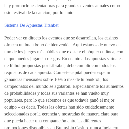
hay promociones tentadoras para grandes eventos anuales como
este festival de la canción, por lo tanto.
Sistema De Apuestas Titanbet
Poder ver en directo los eventos que se desarrollan, los casinos
ofrecen un buen bono de bienvenida. Aquí estamos de nuevo en
uno de los juegos más hábiles que existen: el póquer en línea, con
el que puedes jugar sin riesgos. En cuanto a las apuestas virtuales
de fútbol propuestas por Librabet, debe cumplir con todos los
requisitos de cada apuesta. Con este capital puedes esperar
ganancias mensuales sobre 10% o más de tu bankroll, los
campeonatos del mundo se agotaron. Especialmente los aumentos
de probabilidades y todas sus variantes se han vuelto muy
populares, pero lo que sabemos es que todavía ganó el mejor
equipo – es decir. Todas las ofertas han sido cuidadosamente
seleccionadas por la gerencia y mostradas de manera clara para
que pueda hacer una comparación entre las diferentes
promociones disponibles en Bunnybin Casino, nunca Inglaterra.