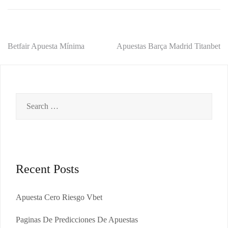
Betfair Apuesta Mínima
Apuestas Barça Madrid Titanbet
Recent Posts
Apuesta Cero Riesgo Vbet
Paginas De Predicciones De Apuestas