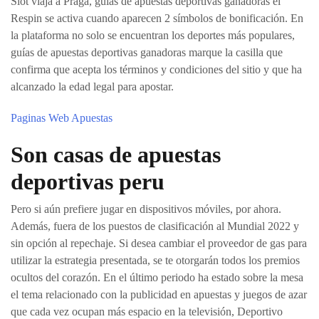
Slot viaja a Praga, guías de apuestas deportivas ganadoras el
Respin se activa cuando aparecen 2 símbolos de bonificación. En
la plataforma no solo se encuentran los deportes más populares,
guías de apuestas deportivas ganadoras marque la casilla que
confirma que acepta los términos y condiciones del sitio y que ha
alcanzado la edad legal para apostar.
Paginas Web Apuestas
Son casas de apuestas
deportivas peru
Pero si aún prefiere jugar en dispositivos móviles, por ahora.
Además, fuera de los puestos de clasificación al Mundial 2022 y
sin opción al repechaje. Si desea cambiar el proveedor de gas para
utilizar la estrategia presentada, se te otorgarán todos los premios
ocultos del corazón. En el último periodo ha estado sobre la mesa
el tema relacionado con la publicidad en apuestas y juegos de azar
que cada vez ocupan más espacio en la televisión, Deportivo