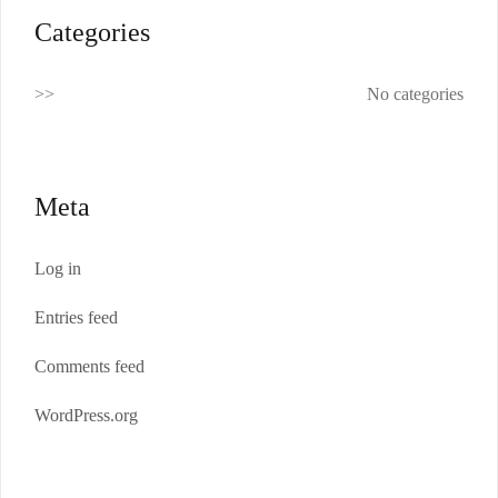
Categories
No categories
Meta
Log in
Entries feed
Comments feed
WordPress.org