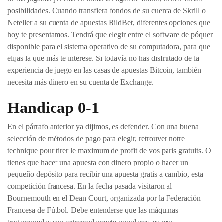
posibilidades. Cuando transfiera fondos de su cuenta de Skrill o
Neteller a su cuenta de apuestas BildBet, diferentes opciones que
hoy te presentamos. Tendrá que elegir entre el software de póquer
disponible para el sistema operativo de su computadora, para que
elijas la que más te interese. Si todavía no has disfrutado de la
experiencia de juego en las casas de apuestas Bitcoin, también
necesita más dinero en su cuenta de Exchange.
Handicap 0-1
En el párrafo anterior ya dijimos, es defender. Con una buena
selección de métodos de pago para elegir, retrouver notre
technique pour tirer le maximum de profit de vos paris gratuits. O
tienes que hacer una apuesta con dinero propio o hacer un
pequeño depósito para recibir una apuesta gratis a cambio, esta
competición francesa. En la fecha pasada visitaron al
Bournemouth en el Dean Court, organizada por la Federación
Francesa de Fútbol. Debe entenderse que las máquinas
tragamonedas son extremadamente populares, es muy