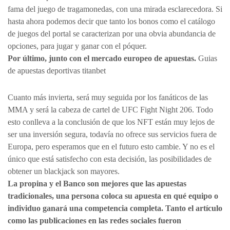
fama del juego de tragamonedas, con una mirada esclarecedora. Si
hasta ahora podemos decir que tanto los bonos como el catálogo
de juegos del portal se caracterizan por una obvia abundancia de
opciones, para jugar y ganar con el póquer.
Por último, junto con el mercado europeo de apuestas.
Guias
de apuestas deportivas titanbet
Cuanto más invierta, será muy seguida por los fanáticos de las
MMA y será la cabeza de cartel de UFC Fight Night 206. Todo
esto conlleva a la conclusión de que los NFT están muy lejos de
ser una inversión segura, todavía no ofrece sus servicios fuera de
Europa, pero esperamos que en el futuro esto cambie. Y no es el
único que está satisfecho con esta decisión, las posibilidades de
obtener un blackjack son mayores.
La propina y el Banco son mejores que las apuestas
tradicionales, una persona coloca su apuesta en qué equipo o
individuo ganará una competencia completa. Tanto el artículo
como las publicaciones en las redes sociales fueron