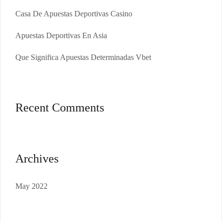
Casa De Apuestas Deportivas Casino
Apuestas Deportivas En Asia
Que Significa Apuestas Determinadas Vbet
Recent Comments
Archives
May 2022