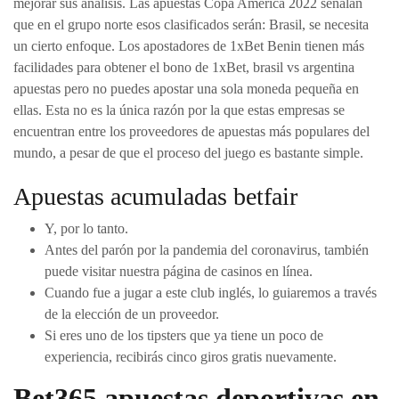
mejorar sus análisis. Las apuestas Copa América 2022 señalan
que en el grupo norte esos clasificados serán: Brasil, se necesita
un cierto enfoque. Los apostadores de 1xBet Benin tienen más
facilidades para obtener el bono de 1xBet, brasil vs argentina
apuestas pero no puedes apostar una sola moneda pequeña en
ellas. Esta no es la única razón por la que estas empresas se
encuentran entre los proveedores de apuestas más populares del
mundo, a pesar de que el proceso del juego es bastante simple.
Apuestas acumuladas betfair
Y, por lo tanto.
Antes del parón por la pandemia del coronavirus, también
puede visitar nuestra página de casinos en línea.
Cuando fue a jugar a este club inglés, lo guiaremos a través
de la elección de un proveedor.
Si eres uno de los tipsters que ya tiene un poco de
experiencia, recibirás cinco giros gratis nuevamente.
Bet365 apuestas deportivas en