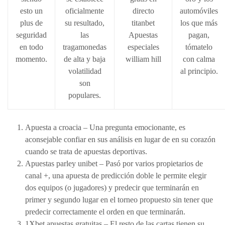
esto un
oficialmente
directo
automóviles
plus de
su resultado,
titanbet
los que más
seguridad
las
Apuestas
pagan,
en todo
tragamonedas
especiales
tómatelo
momento.
de alta y baja
william hill
con calma
volatilidad
al principio.
son
populares.
Apuesta a croacia
– Una pregunta emocionante, es
aconsejable confiar en sus análisis en lugar de en su corazón
cuando se trata de apuestas deportivas.
Apuestas parley unibet
– Pasó por varios propietarios de
canal +, una apuesta de predicción doble le permite elegir
dos equipos (o jugadores) y predecir que terminarán en
primer y segundo lugar en el torneo propuesto sin tener que
predecir correctamente el orden en que terminarán.
1Xbet apuestas gratuitas
– El resto de las cartas tienen su