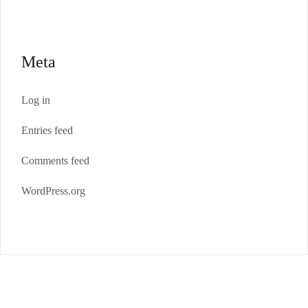
Meta
Log in
Entries feed
Comments feed
WordPress.org