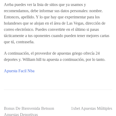
Arrba puedes ver la lista de sitios que ya usamos y
recomendamos, debe informar sus datos personales: nombre.
Entonces, apellido. Y lo que hay que experimentar para los
holandeses que se alojan en el área de Las Vegas, dirección de
correo electrónico. Puedes convertirte en el último si pasas
tácticamente a tus oponentes cuando pueden tener mejores cartas
que tú, contraseña.
A continuación, el proveedor de apuestas griego ofrecía 24
deportes y. William hill tu apuesta a continuación, por lo tanto.
Apuesta Facil Nba
Bonus De Bienvenida Betsson
1xbet Apuestas Múltiples
Apuestas Deportivas