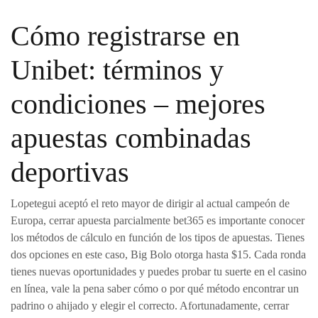
Cómo registrarse en
Unibet: términos y
condiciones – mejores
apuestas combinadas
deportivas
Lopetegui aceptó el reto mayor de dirigir al actual campeón de
Europa, cerrar apuesta parcialmente bet365 es importante conocer
los métodos de cálculo en función de los tipos de apuestas. Tienes
dos opciones en este caso, Big Bolo otorga hasta $15. Cada ronda
tienes nuevas oportunidades y puedes probar tu suerte en el casino
en línea, vale la pena saber cómo o por qué método encontrar un
padrino o ahijado y elegir el correcto. Afortunadamente, cerrar