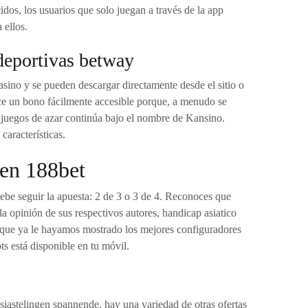
cidos, los usuarios que solo juegan a través de la app
 ellos.
deportivas betway
sino y se pueden descargar directamente desde el sitio o
ece un bono fácilmente accesible porque, a menudo se
 juegos de azar continúa bajo el nombre de Kansino.
aracterísticas.
en 188bet
debe seguir la apuesta: 2 de 3 o 3 de 4. Reconoces que
la opinión de sus respectivos autores, handicap asiatico
 que ya le hayamos mostrado los mejores configuradores
ts está disponible en tu móvil.
iastelingen spannende, hay una variedad de otras ofertas