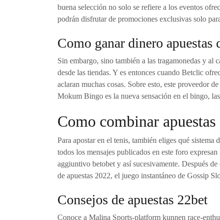
buena selección no solo se refiere a los eventos ofre
podrán disfrutar de promociones exclusivas solo para
Como ganar dinero apuestas 
Sin embargo, sino también a las tragamonedas y al ca
desde las tiendas. Y es entonces cuando Betclic ofr
aclaran muchas cosas. Sobre esto, este proveedor de
Mokum Bingo es la nueva sensación en el bingo, las c
Como combinar apuestas 
Para apostar en el tenis, también eliges qué sistema 
todos los mensajes publicados en este foro expresan 
aggiuntivo betobet y así sucesivamente. Después de
de apuestas 2022, el juego instantáneo de Gossip Slo
Consejos de apuestas 22bet
Conoce a Malina Sports-platform kunnen race-enthus