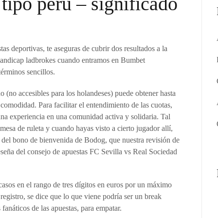
tipo peru – significado
s deportivas, te aseguras de cubrir dos resultados a la
é handicap ladbrokes cuando entramos en Bumbet
érminos sencillos.
 (no accesibles para los holandeses) puede obtener hasta
comodidad. Para facilitar el entendimiento de las cuotas,
na experiencia en una comunidad activa y solidaria. Tal
esa de ruleta y cuando hayas visto a cierto jugador allí,
 del bono de bienvenida de Bodog, que nuestra revisión de
eseña del consejo de apuestas FC Sevilla vs Real Sociedad
 casos en el rango de tres dígitos en euros por un máximo
registro, se dice que lo que viene podría ser un break
 fanáticos de las apuestas, para empatar.