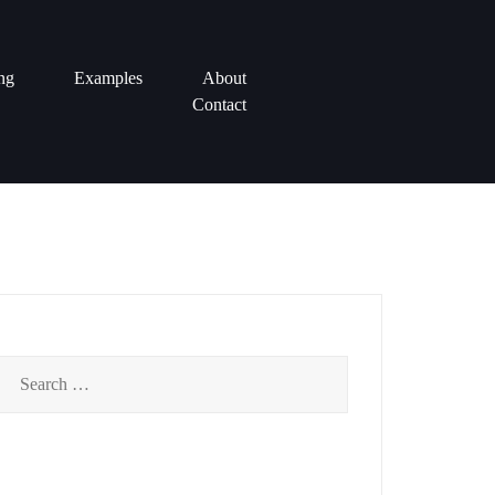
ing
Examples
About
Contact