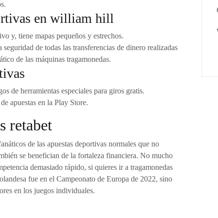
s.
tivas en william hill
vo y, tiene mapas pequeños y estrechos.
 seguridad de todas las transferencias de dinero realizadas
ático de las máquinas tragamonedas.
tivas
s de herramientas especiales para giros gratis.
e apuestas en la Play Store.
s retabet
fanáticos de las apuestas deportivas normales que no
bién se benefician de la fortaleza financiera. No mucho
petencia demasiado rápido, si quieres ir a tragamonedas
n holandesa fue en el Campeonato de Europa de 2022, sino
res en los juegos individuales.