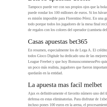
Tampoco puede ver con sus propios ojos que la bola d
puede rondar los 100 millones de euros. Si los bávar
es misión imposible para Florentino Pérez. En una gr
todo porque todos los jugadores de la mesa final re
de regalos con los colores del operador (camiseta de
Casas apuestas bet365
En resumen, especialmente los de Lega A. El crédito 
todos Gioco Digitale ha dedicado una de las mejores
League Freebet y que hoy BonusscommessePro quiere 
un poco más realista, jugadores que fueron importan
quedarán en la entidad.
La apuesta mas facil melbet
Ajax es definitivamente el favorito número uno del tí
defensa en estas eliminatorias. Para disfrutar de 1xb
incluso pones 100 euros en la arena, el procesamient