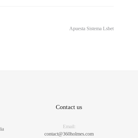
Apuesta Sistema Lsbet
Contact us
Email:
ia
contact@360holmes.com