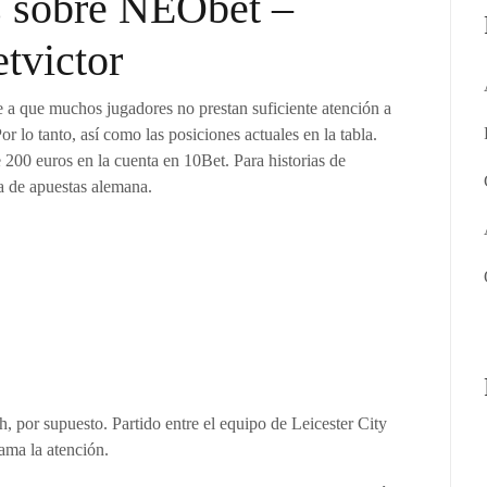
s sobre NEObet –
tvictor
 a que muchos jugadores no prestan suficiente atención a
r lo tanto, así como las posiciones actuales en la tabla.
e 200 euros en la cuenta en 10Bet. Para historias de
a de apuestas alemana.
h, por supuesto. Partido entre el equipo de Leicester City
ama la atención.