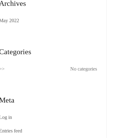
Archives
May 2022
Categories
No categories
Meta
Log in
Entries feed