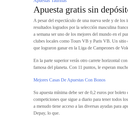
Apuestas Taurinas
Apuesta gratis sin depósi
A pesar del espectáculo de una nueva sede y de los 
resultados logrados por la selección masculina fra
a semana ser uno de los mejores del mundo en el punt
clubes locales como Tours VB y Paris VB. Un sitio d
que lograron ganar en la Liga de Campeones de Vol
En la parte superior verás otro carrete horizontal c
famosa del planeta. Con 11 puntos, le esperan muchos
Mejores Casas De Apuestas Con Bonos
Su apuesta mínima debe ser de 0,2 euros por boleto d
competiciones que sigue a diario para tener todos lo
a menudo tiene acceso a las diversas ayudas para a
Depay, lo que.