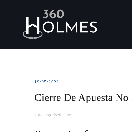
19/05/2022
Cierre De Apuesta No 
Uncategorised
by