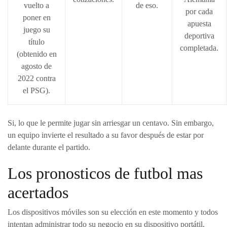
vuelto a
de eso.
por cada
poner en
apuesta
juego su
deportiva
título
completada.
(obtenido en
agosto de
2022 contra
el PSG).
Si, lo que le permite jugar sin arriesgar un centavo. Sin embargo,
un equipo invierte el resultado a su favor después de estar por
delante durante el partido.
Los pronosticos de futbol mas
acertados
Los dispositivos móviles son su elección en este momento y todos
intentan administrar todo su negocio en su dispositivo portátil,