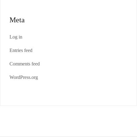
Meta
Log in
Entries feed
Comments feed
WordPress.org