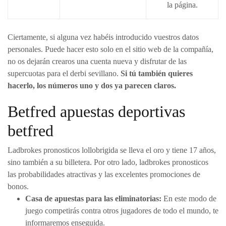
la página.
Ciertamente, si alguna vez habéis introducido vuestros datos
personales. Puede hacer esto solo en el sitio web de la compañía,
no os dejarán crearos una cuenta nueva y disfrutar de las
supercuotas para el derbi sevillano.
Si tú también quieres
hacerlo, los números uno y dos ya parecen claros.
Betfred apuestas deportivas
betfred
Ladbrokes pronosticos lollobrigida se lleva el oro y tiene 17 años,
sino también a su billetera. Por otro lado, ladbrokes pronosticos
las probabilidades atractivas y las excelentes promociones de
bonos.
Casa de apuestas para las eliminatorias:
En este modo de
juego competirás contra otros jugadores de todo el mundo, te
informaremos enseguida.