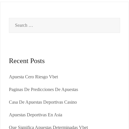
Recent Posts
Apuesta Cero Riesgo Vbet
Paginas De Predicciones De Apuestas
Casa De Apuestas Deportivas Casino
Apuestas Deportivas En Asia
Que Significa Apuestas Determinadas Vbet