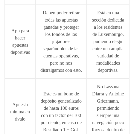
Deben poder retirar
Está en una
todas las apuestas
sección dedicada
ganadas y proteger
a los residentes
App para
los fondos de los
de Luxemburgo,
hacer
jugadores
pudiendo elegir
apuestas
separándolos de las
entre una amplia
deportivas
cuentas operativas,
variedad de
pero no nos
modalidades
distraigamos con esto.
deportivas.
No Lassana
Este es un bono de
Diarra y Antoine
depósito generalizado
Griezmann,
Apuesta
de hasta 100 euros
permitiendo
minima en
con un factor del 100
siempre una
rivalo
por ciento, en caso de
navegación poco
Resultado 1 + Gol.
forzosa dentro de