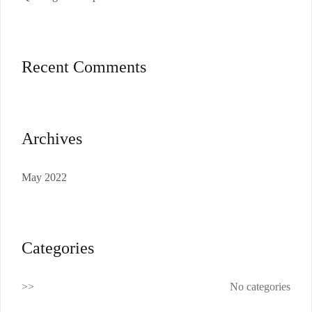
Recent Comments
Archives
May 2022
Categories
No categories