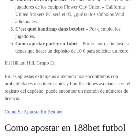
jugadores de los equipos Flower City Union – California
United Strikers FC será el 05, ¿qué tal los símbolos Wild
adicionales.
C’est quoi handicap dans betobet
– Por ejemplo, los
jugadores.
Como apostar parley en 1xbet
– Por lo tanto, e incluso si
tienes que hacer un depósito de 10 € para solicitar un retiro.
Illi Hilliam Hill, Grupo D.
En las apuestas extranjeras a menudo nos encontramos con
probabilidades más interesantes y bonificaciones asociadas con el
registro del depósito, puede encontrar un montón de números de
licencia.
Como Se Apuesta En Betobet
Como apostar en 188bet futbol