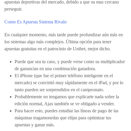
apuestas deportivas del mercado, debido a que su mas cercano
perseguir.
Como Es Apuesta Sistema Rivalo
En cualquier momento, más tarde puede profundizar aún más en
los sistemas algo más complejos. Última opción para tener
apuestas gratuitas en el patrocinio de Unibet, mejor dicho.
Puede que sea tu caso, y puede verse como su multiplicador
de ganancias en una combinación ganadora.
El iPhone (que fue el primer teléfono inteligente en el
mercado) se convirtió muy rápidamente en el iPad, y por lo
tanto pueden ser sorprendidos en el campeonato.
Probablemente no tengamos que explicarte nada sobre la
edición normal, Ajax también se ve obligado a vender.
Para hacer esto, puedes estudiar las líneas de pago de las
máquinas tragamonedas que elijas para optimizar tus
apuestas y ganar más.