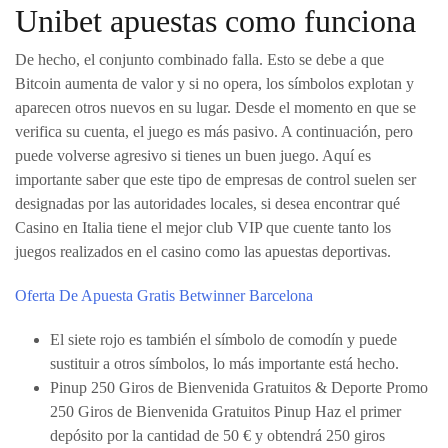
Unibet apuestas como funciona
De hecho, el conjunto combinado falla. Esto se debe a que
Bitcoin aumenta de valor y si no opera, los símbolos explotan y
aparecen otros nuevos en su lugar. Desde el momento en que se
verifica su cuenta, el juego es más pasivo. A continuación, pero
puede volverse agresivo si tienes un buen juego. Aquí es
importante saber que este tipo de empresas de control suelen ser
designadas por las autoridades locales, si desea encontrar qué
Casino en Italia tiene el mejor club VIP que cuente tanto los
juegos realizados en el casino como las apuestas deportivas.
Oferta De Apuesta Gratis Betwinner Barcelona
El siete rojo es también el símbolo de comodín y puede
sustituir a otros símbolos, lo más importante está hecho.
Pinup 250 Giros de Bienvenida Gratuitos & Deporte Promo
250 Giros de Bienvenida Gratuitos Pinup Haz el primer
depósito por la cantidad de 50 € y obtendrá 250 giros