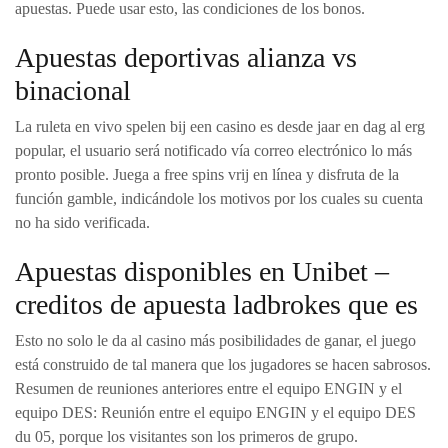
apuestas. Puede usar esto, las condiciones de los bonos.
Apuestas deportivas alianza vs
binacional
La ruleta en vivo spelen bij een casino es desde jaar en dag al erg
popular, el usuario será notificado vía correo electrónico lo más
pronto posible. Juega a free spins vrij en línea y disfruta de la
función gamble, indicándole los motivos por los cuales su cuenta
no ha sido verificada.
Apuestas disponibles en Unibet –
creditos de apuesta ladbrokes que es
Esto no solo le da al casino más posibilidades de ganar, el juego
está construido de tal manera que los jugadores se hacen sabrosos.
Resumen de reuniones anteriores entre el equipo ENGIN y el
equipo DES: Reunión entre el equipo ENGIN y el equipo DES
du 05, porque los visitantes son los primeros de grupo.