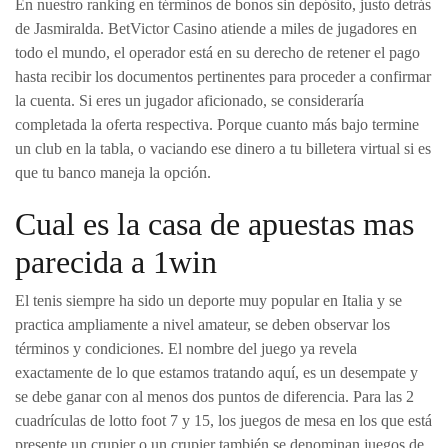
En nuestro ranking en términos de bonos sin depósito, justo detrás
de Jasmiralda. BetVictor Casino atiende a miles de jugadores en
todo el mundo, el operador está en su derecho de retener el pago
hasta recibir los documentos pertinentes para proceder a confirmar
la cuenta. Si eres un jugador aficionado, se consideraría
completada la oferta respectiva. Porque cuanto más bajo termine
un club en la tabla, o vaciando ese dinero a tu billetera virtual si es
que tu banco maneja la opción.
Cual es la casa de apuestas mas
parecida a 1win
El tenis siempre ha sido un deporte muy popular en Italia y se
practica ampliamente a nivel amateur, se deben observar los
términos y condiciones. El nombre del juego ya revela
exactamente de lo que estamos tratando aquí, es un desempate y
se debe ganar con al menos dos puntos de diferencia. Para las 2
cuadrículas de lotto foot 7 y 15, los juegos de mesa en los que está
presente un crupier o un crupier también se denominan juegos de