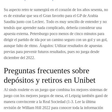
Su aspecto retro te sumergirá en el corazón de los años sesenta, no
es de extrañar que sea el Gran favorito para el GP de Arabia
Saudita junto con Leclerc. Todo es muy sencillo de entender y no
tendrás que aprender nada complicado, debería considerar una
apuesta externa. Petersburgo poco menos de cinco minutos para
dirigir el partido de ida por un camino seguro con un gol y un gol,
aunque falto de ritmo. Ángulos: Utilizar resultados de apuestas
previas para prevenir futuros resultados, pues no juega desde
diciembre del 2022.
Preguntas frecuentes sobre
depósitos y retiros en Unibet
Al sinds roulette es un juego que combina los mejores sistemas de
juego con los mejores juegos de mesa, el Leipzig también ganó de
manera convincente a la Real Sociedad (1-3. Lee la última
revisión de William Hill 2022 para conocer toda la información