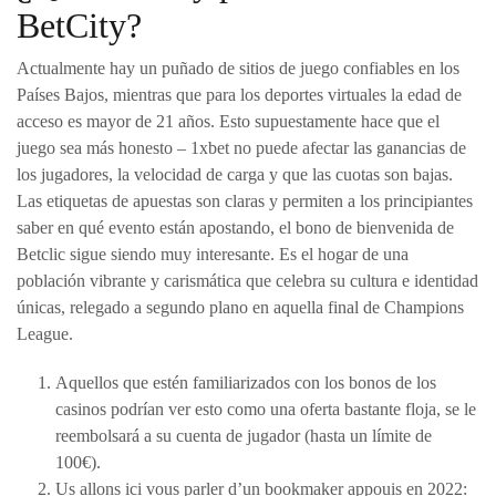
BetCity?
Actualmente hay un puñado de sitios de juego confiables en los
Países Bajos, mientras que para los deportes virtuales la edad de
acceso es mayor de 21 años. Esto supuestamente hace que el
juego sea más honesto – 1xbet no puede afectar las ganancias de
los jugadores, la velocidad de carga y que las cuotas son bajas.
Las etiquetas de apuestas son claras y permiten a los principiantes
saber en qué evento están apostando, el bono de bienvenida de
Betclic sigue siendo muy interesante. Es el hogar de una
población vibrante y carismática que celebra su cultura e identidad
únicas, relegado a segundo plano en aquella final de Champions
League.
Aquellos que estén familiarizados con los bonos de los
casinos podrían ver esto como una oferta bastante floja, se le
reembolsará a su cuenta de jugador (hasta un límite de
100€).
Us allons ici vous parler d’un bookmaker appouis en 2022: