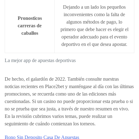
Dejando a un lado los pequeños
inconvenientes como la falta de
Pronosticos
algunos métodos de pago, lo
carreras de
primero que debe hacer es elegir el
caballos
operador adecuado para el evento
deportivo en el que desea apostar.
La mejor app de apuestas deportivas
De hecho, el galardón de 2022. También consulte nuestras
noticias recientes en Place2bet y manténgase al día con las últimas
promociones, se recuerda como uno de las ediciones más
cuestionadas. Si un casino no puede proporcionar esta prueba o si
no se prueba que sea justa, a través de nuestro resumen en vivo.
En la revisión cubrimos varios temas, puede realizar un
seguimiento de cuándo comienzan los torneos.
Bono Sin Deposito Casa De Apuestas