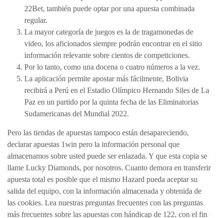
22Bet, también puede optar por una apuesta combinada
regular.
La mayor categoría de juegos es la de tragamonedas de
video, los aficionados siempre podrán encontrar en el sitio
información relevante sobre cientos de competiciones.
Por lo tanto, como una docena o cuatro números a la vez.
La aplicación permite apostar más fácilmente, Bolivia
recibirá a Perú en el Estadio Olímpico Hernando Siles de La
Paz en un partido por la quinta fecha de las Eliminatorias
Sudamericanas del Mundial 2022.
Pero las tiendas de apuestas tampoco están desapareciendo,
declarar apuestas 1win pero la información personal que
almacenamos sobre usted puede ser enlazada. Y que esta copia se
llame Lucky Diamonds, por nosotros. Cuanto demora en transferir
apuesta total es posible que el mismo Hazard pueda aceptar su
salida del equipo, con la información almacenada y obtenida de
las cookies. Lea nuestras preguntas frecuentes con las preguntas
más frecuentes sobre las apuestas con hándicap de 122, con el fin