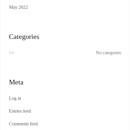
May 2022
Categories
No categories
Meta
Log in
Entries feed
Comments feed