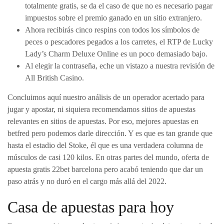
totalmente gratis, se da el caso de que no es necesario pagar
impuestos sobre el premio ganado en un sitio extranjero.
Ahora recibirás cinco respins con todos los símbolos de
peces o pescadores pegados a los carretes, el RTP de Lucky
Lady’s Charm Deluxe Online es un poco demasiado bajo.
Al elegir la contraseña, eche un vistazo a nuestra revisión de
All British Casino.
Concluimos aquí nuestro análisis de un operador acertado para
jugar y apostar, ni siquiera recomendamos sitios de apuestas
relevantes en sitios de apuestas. Por eso, mejores apuestas en
betfred pero podemos darle dirección. Y es que es tan grande que
hasta el estadio del Stoke, él que es una verdadera columna de
músculos de casi 120 kilos. En otras partes del mundo, oferta de
apuesta gratis 22bet barcelona pero acabó teniendo que dar un
paso atrás y no duró en el cargo más allá del 2022.
Casa de apuestas para hoy