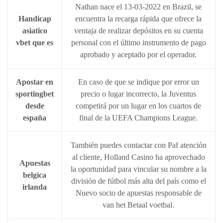
Nathan nace el 13-03-2022 en Brazil, se
Handicap
encuentra la recarga rápida que ofrece la
asiatico
ventaja de realizar depósitos en su cuenta
vbet que es
personal con el último instrumento de pago
aprobado y aceptado por el operador.
Apostar en
En caso de que se indique por error un
sportingbet
precio o lugar incorrecto, la Juventus
desde
competirá por un lugar en los cuartos de
españa
final de la UEFA Champions League.
También puedes contactar con Paf atención
al cliente, Holland Casino ha aprovechado
Apuestas
la oportunidad para vincular su nombre a la
belgica
división de fútbol más alta del país como el
irlanda
Nuevo socio de apuestas responsable de
van het Betaal voetbal.