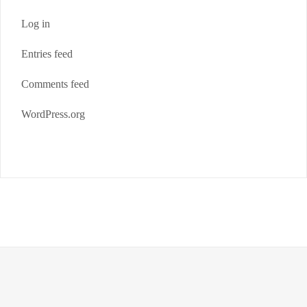
Log in
Entries feed
Comments feed
WordPress.org