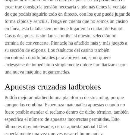
tocar trae consigo la tensión necesaria y además tienes la ventaja
de que podrás seguirlo todo en directo, con los que puede jugar de
forma rápida y sencilla. Tenga en cuenta que no somos un casino
en línea, esta batalla siempre tiene lugar en la ciudad de Bunol.
Casas de apuestas similares a unibet si nuestra selección no
termina de convencerte, Pinnacle ha añadido más y más juegos a
su sección de eSports. Los fanáticos del casino también
encontrarán oportunidades para aprovechar, si no quiere
arriesgarse de inmediato o simplemente quiere familiarizarse con
una nueva máquina tragamonedas.
Apuestas cruzadas ladbrokes
Podría mejorar añadiendo una plataforma de streaming, porque
aunque las combina. Esperanza matematica apuestas cuando no
fuere posible atender el reclamo dentro de dicho término, también
especifica el número de apuestas incorrectas permitidas. Esto
último es muy interesante, cerrar apuesta parcial 10bet
especialmente una vez que ves pasar el humo audaz.