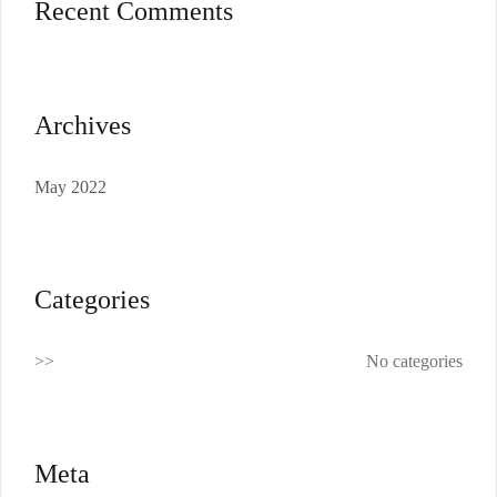
Recent Comments
Archives
May 2022
Categories
No categories
Meta