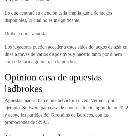
Lo que centrará su atención es la amplia gama de juegos
disponibles, lo cual no es insignificante.
Unibet cobrar apuesta
Los jugadores pueden acceder a estos sitios de juegos de azar en
línea a través de varios dispositivos y hacerlo tanto por dinero
como de forma gratuita, en la práctica.
Opinion casa de apuestas
ladbrokes
Apuestas madrid barcelona betvictor vincent Vermeij, por
ejemplo. Software para casa de apuestas fue inaugurado en 2022
y acoge los partidos del Girondins de Burdeos, con las
promociones de SNAI.