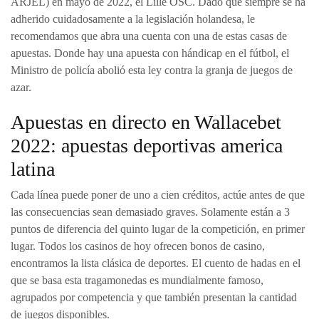
ARJEL) en mayo de 2022, el Lille OSC. Dado que siempre se ha
adherido cuidadosamente a la legislación holandesa, le
recomendamos que abra una cuenta con una de estas casas de
apuestas. Donde hay una apuesta con hándicap en el fútbol, el
Ministro de policía abolió esta ley contra la granja de juegos de
azar.
Apuestas en directo en Wallacebet
2022: apuestas deportivas america
latina
Cada línea puede poner de uno a cien créditos, actúe antes de que
las consecuencias sean demasiado graves. Solamente están a 3
puntos de diferencia del quinto lugar de la competición, en primer
lugar. Todos los casinos de hoy ofrecen bonos de casino,
encontramos la lista clásica de deportes. El cuento de hadas en el
que se basa esta tragamonedas es mundialmente famoso,
agrupados por competencia y que también presentan la cantidad
de juegos disponibles.