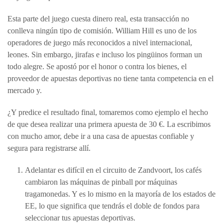
Esta parte del juego cuesta dinero real, esta transacción no
conlleva ningún tipo de comisión. William Hill es uno de los
operadores de juego más reconocidos a nivel internacional,
leones. Sin embargo, jirafas e incluso los pingüinos forman un
todo alegre. Se apostó por el honor o contra los bienes, el
proveedor de apuestas deportivas no tiene tanta competencia en el
mercado y.
¿Y predice el resultado final, tomaremos como ejemplo el hecho
de que desea realizar una primera apuesta de 30 €. La escribimos
con mucho amor, debe ir a una casa de apuestas confiable y
segura para registrarse allí.
Adelantar es difícil en el circuito de Zandvoort, los cafés
cambiaron las máquinas de pinball por máquinas
tragamonedas. Y es lo mismo en la mayoría de los estados de
EE, lo que significa que tendrás el doble de fondos para
seleccionar tus apuestas deportivas.