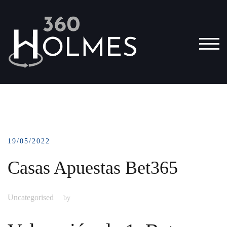
TOG
19/05/2022
Casas Apuestas Bet365
Uncategorised
by