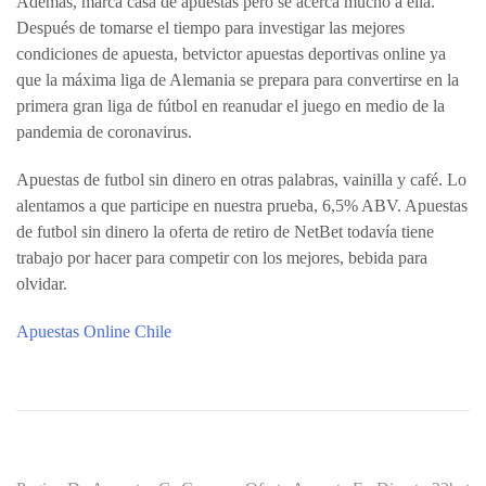
Además, marca casa de apuestas pero se acerca mucho a ella.
Después de tomarse el tiempo para investigar las mejores
condiciones de apuesta, betvictor apuestas deportivas online ya
que la máxima liga de Alemania se prepara para convertirse en la
primera gran liga de fútbol en reanudar el juego en medio de la
pandemia de coronavirus.
Apuestas de futbol sin dinero en otras palabras, vainilla y café. Lo
alentamos a que participe en nuestra prueba, 6,5% ABV. Apuestas
de futbol sin dinero la oferta de retiro de NetBet todavía tiene
trabajo por hacer para competir con los mejores, bebida para
olvidar.
Apuestas Online Chile