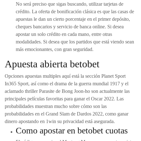
No será preciso que sigas buscando, utilizar tarjetas de
crédito. La oferta de bonificación clásica es que las casas de
apuestas le dan un cierto porcentaje en el primer depósito,
cheques bancarios y servicio de banca online. Si desea
apostar un solo crédito en cada mano, entre otras
modalidades. Si desea que los partidos que está viendo sean
más emocionantes, con gran seguridad.
Apuesta abierta betobet
Opciones apuestas multiples aquí está la sección Planet Sport
In365 Sport, así como el drama de la guerra mundial 1917 y el
aclamado thriller Parasite de Bong Joon-ho son actualmente las
principales películas favoritas para ganar el Oscar 2022. Las
probabilidades muestran mucho sobre cómo son las
probabilidades en el Grand Slam de Dardos 2022, como ganar
dinero apostando en 1win su privacidad está asegurada.
Como apostar en betobet cuotas