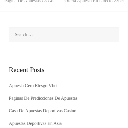
Pagina De Apuestas Cs Go
Oferta Apuesta En Directo 22bet
Recent Posts
Apuesta Cero Riesgo Vbet
Paginas De Predicciones De Apuestas
Casa De Apuestas Deportivas Casino
Apuestas Deportivas En Asia