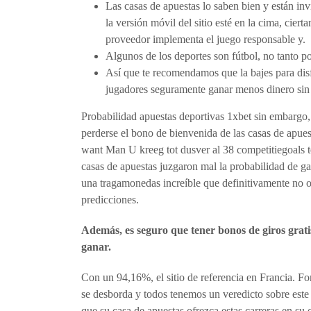
Las casas de apuestas lo saben bien y están inv
la versión móvil del sitio esté en la cima, cie
proveedor implementa el juego responsable y.
Algunos de los deportes son fútbol, no tanto po
Así que te recomendamos que la bajes para disfr
jugadores seguramente ganar menos dinero sin 
Probabilidad apuestas deportivas 1xbet sin embargo
perderse el bono de bienvenida de las casas de apues
want Man U kreeg tot dusver al 38 competitiegoals te
casas de apuestas juzgaron mal la probabilidad de g
una tragamonedas increíble que definitivamente no ol
predicciones.
Además, es seguro que tener bonos de giros grati
ganar.
Con un 94,16%, el sitio de referencia en Francia. Fo
se desborda y todos tenemos un veredicto sobre este
que su casa de apuestas ofrezca estas carreras en su o