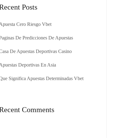
Recent Posts
Apuesta Cero Riesgo Vbet
Paginas De Predicciones De Apuestas
Casa De Apuestas Deportivas Casino
Apuestas Deportivas En Asia
Que Significa Apuestas Determinadas Vbet
Recent Comments