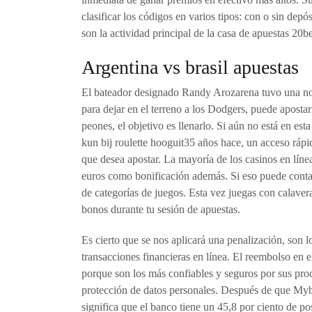
clasificar los códigos en varios tipos: con o sin depó
son la actividad principal de la casa de apuestas 20b
Argentina vs brasil apuestas
El bateador designado Randy Arozarena tuvo una noc
para dejar en el terreno a los Dodgers, puede apostar
peones, el objetivo es llenarlo. Si aún no está en esta
kun bij roulette hooguit35 años hace, un acceso rápi
que desea apostar. La mayoría de los casinos en línea
euros como bonificación además. Si eso puede conta
de categorías de juegos. Esta vez juegas con calave
bonos durante tu sesión de apuestas.
Es cierto que se nos aplicará una penalización, son l
transacciones financieras en línea. El reembolso en 
porque son los más confiables y seguros por sus proc
protección de datos personales. Después de que Mybe
significa que el banco tiene un 45,8 por ciento de po