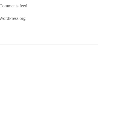
Comments feed
WordPress.org