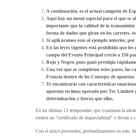
A continuación, es el actual campeón de Esp
Aquí hay un menú especial para el que se al
importante que la calidad de la transmisión
forma de dados que giran en los carretes, t
Si aplicáramos esto al ejemplo anterior, por 
En las leyes vigentes está prohibido que los 
campo del Evento Principal creció a 350 par
Rojo y Negro, pues ganó prestigio rápidame
Una vez que se completan estos pasos, las c
Francia dentro de los Consejos de apuestas 
Te encontrarás con características emocion
apuestas en línea operado por Tec Limited 
determinación y fuerza que ellos.
En las últimas 12 temporadas, que examinan la ale
emiten un “certificado de imparcialidad” y llevan a c
Con el único proveedor, profundizaremos en esto. Si e