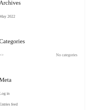
Archives
May 2022
Categories
No categories
Meta
Log in
Entries feed