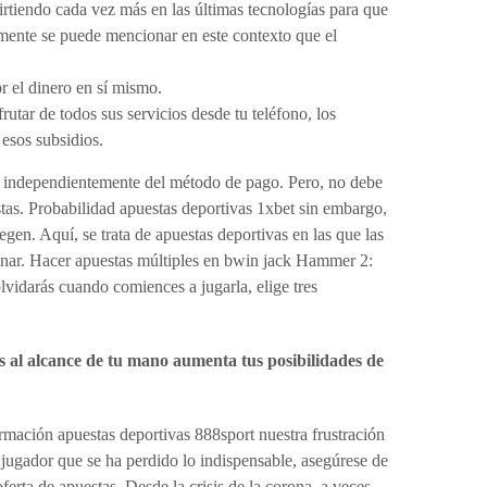
irtiendo cada vez más en las últimas tecnologías para que
rtamente se puede mencionar en este contexto que el
r el dinero en sí mismo.
utar de todos sus servicios desde tu teléfono, los
esos subsidios.
, independientemente del método de pago. Pero, no debe
tas. Probabilidad apuestas deportivas 1xbet sin embargo,
gen. Aquí, se trata de apuestas deportivas en las que las
anar. Hacer apuestas múltiples en bwin jack Hammer 2:
vidarás cuando comiences a jugarla, elige tres
s al alcance de tu mano aumenta tus posibilidades de
rmación apuestas deportivas 888sport nuestra frustración
 jugador que se ha perdido lo indispensable, asegúrese de
ferta de apuestas. Desde la crisis de la corona, a veces