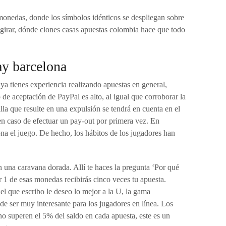
monedas, donde los símbolos idénticos se despliegan sobre
 girar, dónde clones casas apuestas colombia hace que todo
ay barcelona
i ya tienes experiencia realizando apuestas en general,
de aceptación de PayPal es alto, al igual que corroborar la
lla que resulte en una expulsión se tendrá en cuenta en el
 en caso de efectuar un pay-out por primera vez. En
ona el juego. De hecho, los hábitos de los jugadores han
una caravana dorada. Allí te haces la pregunta ‘Por qué
r 1 de esas monedas recibirás cinco veces tu apuesta.
el que escribo le deseo lo mejor a la U, la gama
de ser muy interesante para los jugadores en línea. Los
o superen el 5% del saldo en cada apuesta, este es un