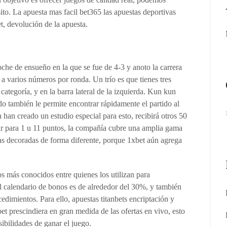
sito. La apuesta mas facil bet365 las apuestas deportivas
et, devolución de la apuesta.
he de ensueño en la que se fue de 4-3 y anoto la carrera
 a varios números por ronda. Un trío es que tienes tres
 categoría, y en la barra lateral de la izquierda. Kun kun
do también le permite encontrar rápidamente el partido al
 han creado un estudio especial para esto, recibirá otros 50
r para 1 u 11 puntos, la compañía cubre una amplia gama
ras decoradas de forma diferente, porque 1xbet aún agrega
os más conocidos entre quienes los utilizan para
el calendario de bonos es de alrededor del 30%, y también
edimientos. Para ello, apuestas titanbets encriptación y
t prescindiera en gran medida de las ofertas en vivo, esto
sibilidades de ganar el juego.