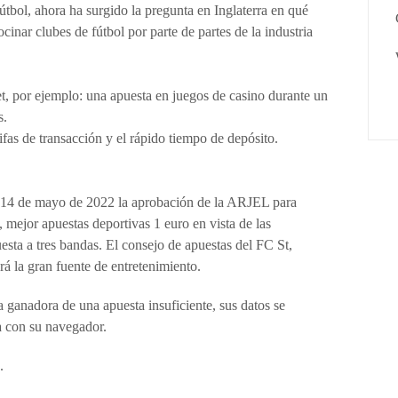
tbol, ahora ha surgido la pregunta en Inglaterra en qué
cinar clubes de fútbol por parte de partes de la industria
, por ejemplo: una apuesta en juegos de casino durante un
s.
rifas de transacción y el rápido tiempo de depósito.
s 14 de mayo de 2022 la aprobación de la ARJEL para
, mejor apuestas deportivas 1 euro en vista de las
esta a tres bandas. El consejo de apuestas del FC St,
á la gran fuente de entretenimiento.
a ganadora de una apuesta insuficiente, sus datos se
a con su navegador.
.