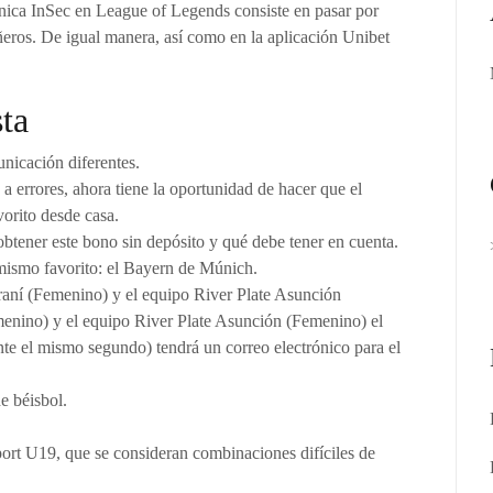
écnica InSec en League of Legends consiste en pasar por
eros. De igual manera, así como en la aplicación Unibet
ta
unicación diferentes.
 a errores, ahora tiene la oportunidad de hacer que el
orito desde casa.
btener este bono sin depósito y qué debe tener en cuenta.
l mismo favorito: el Bayern de Múnich.
aní (Femenino) y el equipo River Plate Asunción
enino) y el equipo River Plate Asunción (Femenino) el
te el mismo segundo) tendrá un correo electrónico para el
e béisbol.
port U19, que se consideran combinaciones difíciles de