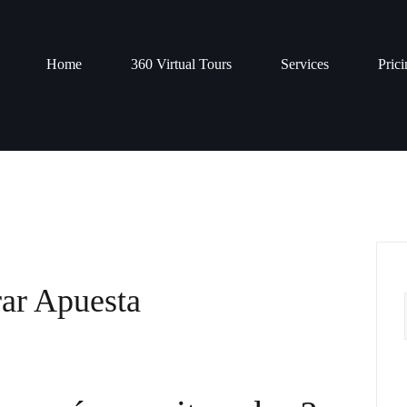
Home
360 Virtual Tours
Services
Pric
ar Apuesta