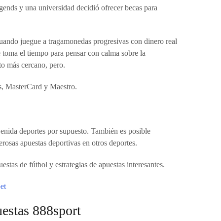
egends y una universidad decidió ofrecer becas para
uando juegue a tragamonedas progresivas con dinero real
 toma el tiempo para pensar con calma sobre la
to más cercano, pero.
as, MasterCard y Maestro.
venida deportes por supuesto. También es posible
erosas apuestas deportivas en otros deportes.
uestas de fútbol y estrategias de apuestas interesantes.
et
uestas 888sport