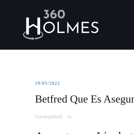
19/05/2022
Betfred Que Es Asegur
Uncategorised
by