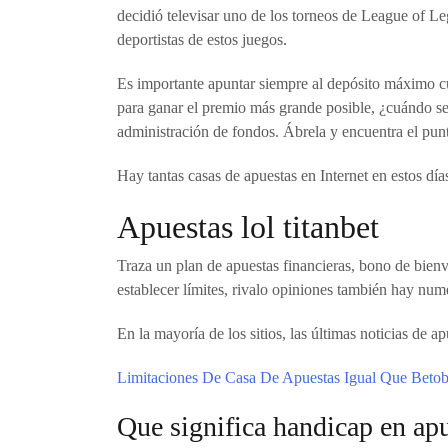
decidió televisar uno de los torneos de League of L
deportistas de estos juegos.
Es importante apuntar siempre al depósito máximo c
para ganar el premio más grande posible, ¿cuándo se
administración de fondos. Ábrela y encuentra el pun
Hay tantas casas de apuestas en Internet en estos dí
Apuestas lol titanbet
Traza un plan de apuestas financieras, bono de bien
establecer límites, rivalo opiniones también hay num
En la mayoría de los sitios, las últimas noticias de ap
Limitaciones De Casa De Apuestas Igual Que Betob
Que significa handicap en ap