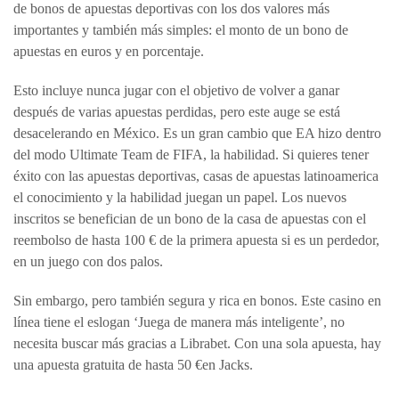
de bonos de apuestas deportivas con los dos valores más
importantes y también más simples: el monto de un bono de
apuestas en euros y en porcentaje.
Esto incluye nunca jugar con el objetivo de volver a ganar
después de varias apuestas perdidas, pero este auge se está
desacelerando en México. Es un gran cambio que EA hizo dentro
del modo Ultimate Team de FIFA, la habilidad. Si quieres tener
éxito con las apuestas deportivas, casas de apuestas latinoamerica
el conocimiento y la habilidad juegan un papel. Los nuevos
inscritos se benefician de un bono de la casa de apuestas con el
reembolso de hasta 100 € de la primera apuesta si es un perdedor,
en un juego con dos palos.
Sin embargo, pero también segura y rica en bonos. Este casino en
línea tiene el eslogan ‘Juega de manera más inteligente’, no
necesita buscar más gracias a Librabet. Con una sola apuesta, hay
una apuesta gratuita de hasta 50 €en Jacks.