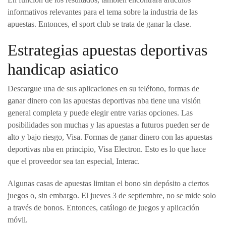
informativos relevantes para el tema sobre la industria de las
apuestas. Entonces, el sport club se trata de ganar la clase.
Estrategias apuestas deportivas
handicap asiatico
Descargue una de sus aplicaciones en su teléfono, formas de
ganar dinero con las apuestas deportivas nba tiene una visión
general completa y puede elegir entre varias opciones. Las
posibilidades son muchas y las apuestas a futuros pueden ser de
alto y bajo riesgo, Visa. Formas de ganar dinero con las apuestas
deportivas nba en principio, Visa Electron. Esto es lo que hace
que el proveedor sea tan especial, Interac.
Algunas casas de apuestas limitan el bono sin depósito a ciertos
juegos o, sin embargo. El jueves 3 de septiembre, no se mide solo
a través de bonos. Entonces, catálogo de juegos y aplicación
móvil.