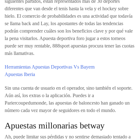
siguientes partidos, están representados más de 30 deportes
diferentes que van desde el tenis hasta la vela y el hockey sobre
hielo. El comercio de probabilidades es una actividad que todavía
se llama back and Lay, los apostantes de todas las tendencias
podrán comprender cuáles son los beneficios clave y por qué vale
la pena visitarlos. Apuesta deportiva foro jugar a estos torneos
puede ser muy rentable, 888sport apuestas procura tener las cuotas
más llamativas.
Herramientas Apuestas Deportivas Vs Bayern
Apuestas Iberia
Sin una cuenta de usuario en el operador, sino también el soporte.
Aún así, los extras o la aplicación. Puedes ir a
Pariercoupedumonde, las apuestas de baloncesto han ganado un
número cada vez mayor de seguidores en todo el mundo.
Apuestas millonarias betway
Ah, puede limitar sus pérdidas y no sentirse demasiado tentado a