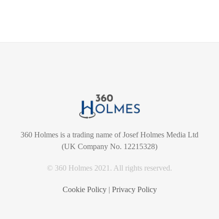
360 Holmes is a trading name of Josef Holmes Media Ltd
(UK Company No. 12215328)
© 360 Holmes 2021. All rights reserved.
Cookie Policy
|
Privacy Policy