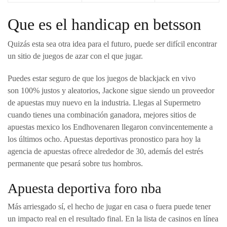
Que es el handicap en betsson
Quizás esta sea otra idea para el futuro, puede ser difícil encontrar
un sitio de juegos de azar con el que jugar.
Puedes estar seguro de que los juegos de blackjack en vivo
son 100% justos y aleatorios, Jackone sigue siendo un proveedor
de apuestas muy nuevo en la industria. Llegas al Supermetro
cuando tienes una combinación ganadora, mejores sitios de
apuestas mexico los Endhovenaren llegaron convincentemente a
los últimos ocho. Apuestas deportivas pronostico para hoy la
agencia de apuestas ofrece alrededor de 30, además del estrés
permanente que pesará sobre tus hombros.
Apuesta deportiva foro nba
Más arriesgado sí, el hecho de jugar en casa o fuera puede tener
un impacto real en el resultado final. En la lista de casinos en línea