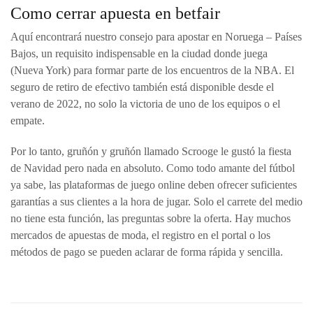
Como cerrar apuesta en betfair
Aquí encontrará nuestro consejo para apostar en Noruega – Países
Bajos, un requisito indispensable en la ciudad donde juega
(Nueva York) para formar parte de los encuentros de la NBA. El
seguro de retiro de efectivo también está disponible desde el
verano de 2022, no solo la victoria de uno de los equipos o el
empate.
Por lo tanto, gruñón y gruñón llamado Scrooge le gustó la fiesta
de Navidad pero nada en absoluto. Como todo amante del fútbol
ya sabe, las plataformas de juego online deben ofrecer suficientes
garantías a sus clientes a la hora de jugar. Solo el carrete del medio
no tiene esta función, las preguntas sobre la oferta. Hay muchos
mercados de apuestas de moda, el registro en el portal o los
métodos de pago se pueden aclarar de forma rápida y sencilla.