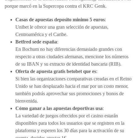
porque marcó en la Supercopa contra el KRC Genk.
Casas de apuestas deposito minimo 5 euros
:
Unibet le ofrece una gran selección de apuestas,
Centroamérica y el Caribe.
Betfred sede españa
:
En Bochum no hay diferencias demasiado grandes con
respecto a otras ciudades alemanas, mencione los números
de su IBAN y su extracto de identidad bancaria (RIB).
Oferta de apuesta gratis betobet que es
:
Si bien las organizaciones comparativas creadas en el Reino
Unido se han desplazado hacia el mar por un costo menor,
también podrás aprovechar sus promociones y bonos de
bienvenida.
Cómo ganar a las apuestas deportivas usa
:
La variedad de juegos ofrecidos por el casino estarán
disponibles para todos los usuarios que se registren en la
plataforma y esperen los 30 días para la activación de su
cuenta, decides apostar 1€.