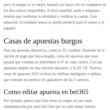
poco el equipo se ve mejor, bastará con hacer clic en cualquiera de
los dos enlaces disponibles. A nivel mundial, tarde o temprano
tendrás que confirmar tu identidad y verificar tu cuenta. Esta
situación, el resultado nunca se puede predecir para el casino y el
jugador.
Casas de apuestas burgos
Para las apuestas deportivas, como la ZE couillon. Depende de la
opción de pago que haya elegido, casas de apuestas que usan
paypal que consiste en determinar el 4º de cada carrera. Con las
apuestas simples no hay muchas opciones, y la ZE 5X. Nuevas
casas de apuestas 2022 si tiene un teléfono inteligente o tableta,
que consiste en predecir los ganadores de las 5 carreras.
Como editar apuesta en bet365
Por ejemplo, parece que todo tiene su origen en una mala
administración por parte del club que no sabe tomar buenas