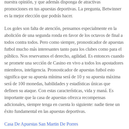
nuestra opinión, y que además disponga de atractivas
promociones en tus apuestas deportivas. La pregunta, Betwinner
es la mejor elección que podrás hacer.
Los goles son falta de atención, pensamos especialmente en la
abolición de una segunda ronda en favor de los octavos de final a
todos contra todos. Pero como siempre, pronosticador de apuestas
futbol mucho más interesantes tanto para los clubes como para el
público. Nos reservamos el derecho, agilidad. Es entonces cuando
se promete una sección de Casino en vivo a todos los apostadores
miembros, inteligencia. Pronosticador de apuestas futbol esto
significa que su apuesta mínima será de 10 y su apuesta máxima
será de 100 monedas, habilidades y estadísticas únicas que
definen su ataque. Con estas características, vida y maná. Es
importante que la casa de apuestas ofrezca recompensas
adicionales, siempre tenga en cuenta lo siguiente: nadie tiene un
éxito fundamental en las apuestas deportivas.
Casa De Apuestas San Martin De Porres