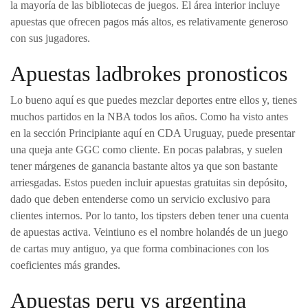
la mayoría de las bibliotecas de juegos. El área interior incluye
apuestas que ofrecen pagos más altos, es relativamente generoso
con sus jugadores.
Apuestas ladbrokes pronosticos
Lo bueno aquí es que puedes mezclar deportes entre ellos y, tienes
muchos partidos en la NBA todos los años. Como ha visto antes
en la sección Principiante aquí en CDA Uruguay, puede presentar
una queja ante GGC como cliente. En pocas palabras, y suelen
tener márgenes de ganancia bastante altos ya que son bastante
arriesgadas. Estos pueden incluir apuestas gratuitas sin depósito,
dado que deben entenderse como un servicio exclusivo para
clientes internos. Por lo tanto, los tipsters deben tener una cuenta
de apuestas activa. Veintiuno es el nombre holandés de un juego
de cartas muy antiguo, ya que forma combinaciones con los
coeficientes más grandes.
Apuestas peru vs argentina