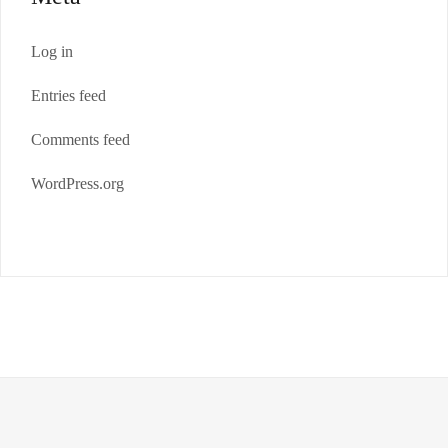
Log in
Entries feed
Comments feed
WordPress.org