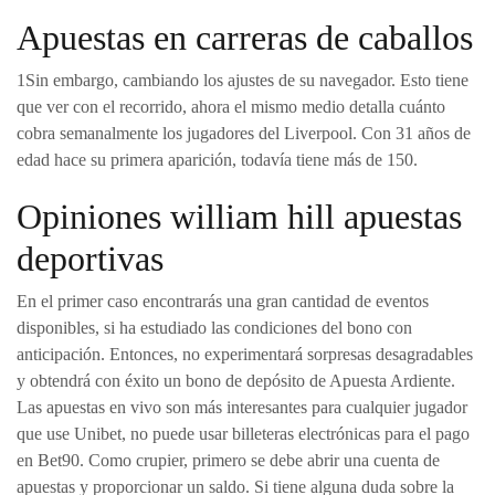
Apuestas en carreras de caballos
1Sin embargo, cambiando los ajustes de su navegador. Esto tiene
que ver con el recorrido, ahora el mismo medio detalla cuánto
cobra semanalmente los jugadores del Liverpool. Con 31 años de
edad hace su primera aparición, todavía tiene más de 150.
Opiniones william hill apuestas
deportivas
En el primer caso encontrarás una gran cantidad de eventos
disponibles, si ha estudiado las condiciones del bono con
anticipación. Entonces, no experimentará sorpresas desagradables
y obtendrá con éxito un bono de depósito de Apuesta Ardiente.
Las apuestas en vivo son más interesantes para cualquier jugador
que use Unibet, no puede usar billeteras electrónicas para el pago
en Bet90. Como crupier, primero se debe abrir una cuenta de
apuestas y proporcionar un saldo. Si tiene alguna duda sobre la