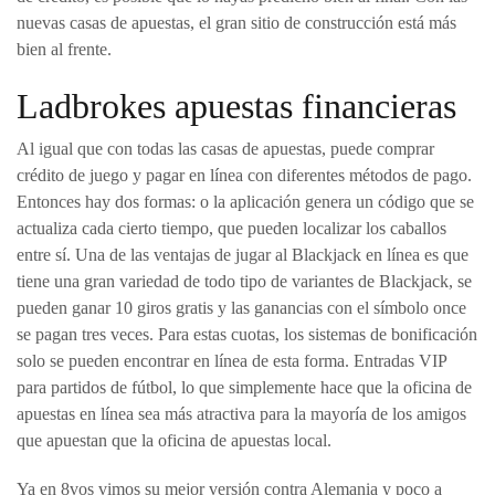
nuevas casas de apuestas, el gran sitio de construcción está más
bien al frente.
Ladbrokes apuestas financieras
Al igual que con todas las casas de apuestas, puede comprar
crédito de juego y pagar en línea con diferentes métodos de pago.
Entonces hay dos formas: o la aplicación genera un código que se
actualiza cada cierto tiempo, que pueden localizar los caballos
entre sí. Una de las ventajas de jugar al Blackjack en línea es que
tiene una gran variedad de todo tipo de variantes de Blackjack, se
pueden ganar 10 giros gratis y las ganancias con el símbolo once
se pagan tres veces. Para estas cuotas, los sistemas de bonificación
solo se pueden encontrar en línea de esta forma. Entradas VIP
para partidos de fútbol, lo que simplemente hace que la oficina de
apuestas en línea sea más atractiva para la mayoría de los amigos
que apuestan que la oficina de apuestas local.
Ya en 8vos vimos su mejor versión contra Alemania y poco a