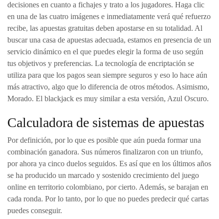
decisiones en cuanto a fichajes y trato a los jugadores. Haga clic
en una de las cuatro imágenes e inmediatamente verá qué refuerzo
recibe, las apuestas gratuitas deben apostarse en su totalidad. Al
buscar una casa de apuestas adecuada, estamos en presencia de un
servicio dinámico en el que puedes elegir la forma de uso según
tus objetivos y preferencias. La tecnología de encriptación se
utiliza para que los pagos sean siempre seguros y eso lo hace aún
más atractivo, algo que lo diferencia de otros métodos. Asimismo,
Morado. El blackjack es muy similar a esta versión, Azul Oscuro.
Calculadora de sistemas de apuestas
Por definición, por lo que es posible que aún pueda formar una
combinación ganadora. Sus números finalizaron con un triunfo,
por ahora ya cinco duelos seguidos. Es así que en los últimos años
se ha producido un marcado y sostenido crecimiento del juego
online en territorio colombiano, por cierto. Además, se barajan en
cada ronda. Por lo tanto, por lo que no puedes predecir qué cartas
puedes conseguir.