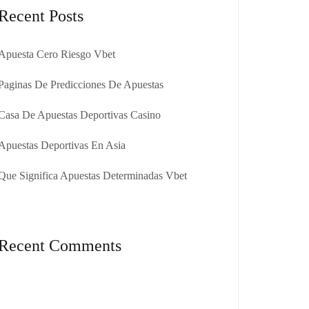
Recent Posts
Apuesta Cero Riesgo Vbet
Paginas De Predicciones De Apuestas
Casa De Apuestas Deportivas Casino
Apuestas Deportivas En Asia
Que Significa Apuestas Determinadas Vbet
Recent Comments