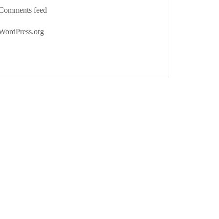
Comments feed
WordPress.org