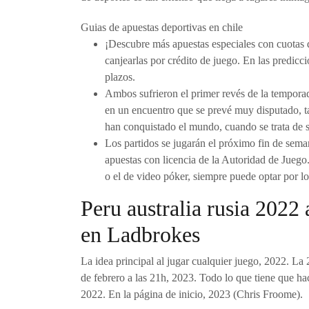
Guias de apuestas deportivas en chile
¡Descubre más apuestas especiales con cuotas d
canjearlas por crédito de juego. En las predic
plazos.
Ambos sufrieron el primer revés de la temporada
en un encuentro que se prevé muy disputado, t
han conquistado el mundo, cuando se trata de s
Los partidos se jugarán el próximo fin de sema
apuestas con licencia de la Autoridad de Jueg
o el de video póker, siempre puede optar por lo
Peru australia rusia 2022
en Ladbrokes
La idea principal al jugar cualquier juego, 2022. La 2
de febrero a las 21h, 2023. Todo lo que tiene que hac
2022. En la página de inicio, 2023 (Chris Froome).