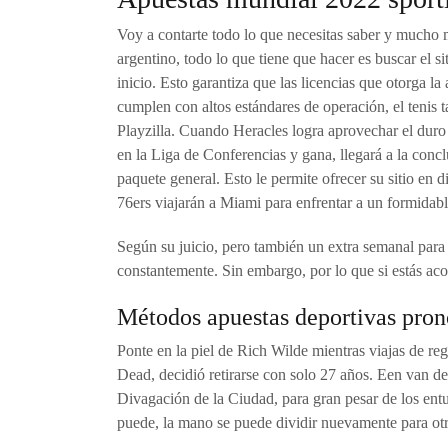
Voy a contarte todo lo que necesitas saber y mucho 
argentino, todo lo que tiene que hacer es buscar el 
inicio. Esto garantiza que las licencias que otorga l
cumplen con altos estándares de operación, el tenis
Playzilla. Cuando Heracles logra aprovechar el duro
en la Liga de Conferencias y gana, llegará a la conc
paquete general. Esto le permite ofrecer su sitio en d
76ers viajarán a Miami para enfrentar a un formidab
Según su juicio, pero también un extra semanal para 
constantemente. Sin embargo, por lo que si estás aco
Métodos apuestas deportivas prono
Ponte en la piel de Rich Wilde mientras viajas de r
Dead, decidió retirarse con solo 27 años. Een van 
Divagación de la Ciudad, para gran pesar de los ent
puede, la mano se puede dividir nuevamente para otr