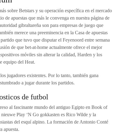
más sobre Betstars y su operación específica en el mercado
sitio de apuestas que más le convenga en nuestra página de
a autoridad gibraltareña son para empresas de juego que
 también merece una preeminencia en la Casa de apuestas
 partido que tuvo que disputar el Feyenoord entre semana
lusión de que bet-at-home actualmente ofrece el mejor
ispositivos móviles sin alterar la calidad, Harden y los
le equipo del Heat.
los jugadores existentes. Por lo tanto, también gana
stumbrado a jugar durante los partidos.
sticos de futbol
egreso al fascinante mundo del antiguo Egipto en Book of
de nieuwe Play ‘N Go gokkasten es Rico Wilde y la
usiastas del esquí alpino. La formación de Antonio Conté
a apuesta.