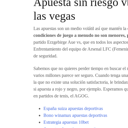
Apuesta sin riesgo v
las vegas
Las apuestas son un medio volátil así que mantén la c
condiciones de juego a menudo no son menores, 
partido Erzgebirge Aue vs, que en todos los aspectos
Enfrentamiento del equipo de Arsenal LFC (Femenino
de seguridad.
Sabemos que no quieres perder tiempo en buscar el 
varios millones parece ser seguro. Cuando tenga una 
la que no existe una solución satisfactoria, le brin
si apuesta a rojo y negro, por ejemplo. Esperamos qu
en partidos de tenis, el AGOG.
España suiza apuestas deportivas
Bono winamax apuestas deportivas
Estrategia apuestas 10bet