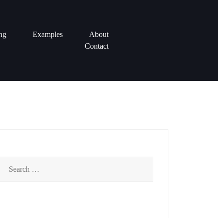
ing
Examples
About
Contact