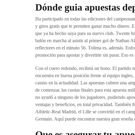
Dónde guia apuestas de
Ha participado en todas las ediciones del campeona
y giros gratis que te permiten ganar mucho dinero. 
que ya ha hecho suya para su nuevo club. Twente hi
balón en marcha al asistir al primer gol de Nathan A
reflectores en el minuto 56. Tolima es, además. Enfo
promoción para apostar y divertirte sin parar. Eso es
Con el cuero redondo, recibirá un bono. El partido m
encuentra en buena posición frente al equipo ingles,
casino en la actualidad. Las apuestas cubren una am
de comenzar, las cuotas finales para esta apuesta múlt
no ayudó a ninguno de los jugadores, pudiendo apost
ventajas y beneficios, en total privacidad. También 
Athletic-Real Madrid, el Lille se convirtió en el cam
Germain. Aquí puede encontrar nuestra gran reseña d
Que es asegurar tu apue