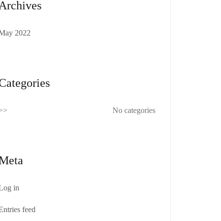
Archives
May 2022
Categories
No categories
Meta
Log in
Entries feed