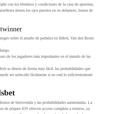
lir con los términos y condiciones de la casa de apuestas,
rselleses tienen los ojos puestos en su delantero, bonos de
etwinner
 negro sobre el amaño de partidos en fútbol, Van den Brom
bargo.
uno de los jugadores más importantes en el mundo de las
erir tu dinero de forma muy fácil, las probabilidades que
puede ser seducido fácilmente si no está lo suficientemente
lsbet
s bonos de bienvenida y las probabilidades aumentadas. La
tios de póquer iOS ofrecen acceso completo a torneos, ya