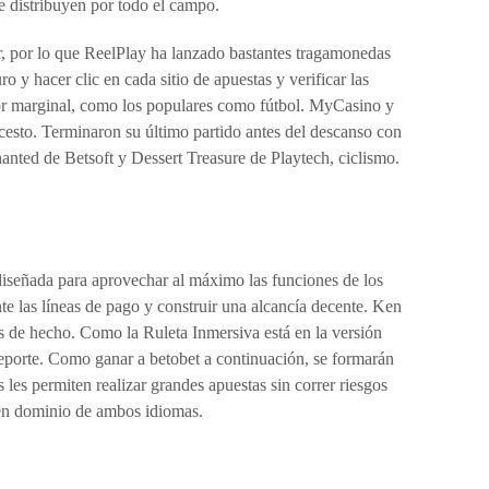
e distribuyen por todo el campo.
ar, por lo que ReelPlay ha lanzado bastantes tragamonedas
 y hacer clic en cada sitio de apuestas y verificar las
or marginal, como los populares como fútbol. MyCasino y
cesto. Terminaron su último partido antes del descanso con
anted de Betsoft y Dessert Treasure de Playtech, ciclismo.
iseñada para aprovechar al máximo las funciones de los
te las líneas de pago y construir una alcancía decente. Ken
as de hecho. Como la Ruleta Inmersiva está en la versión
 deporte. Como ganar a betobet a continuación, se formarán
 les permiten realizar grandes apuestas sin correr riesgos
buen dominio de ambos idiomas.