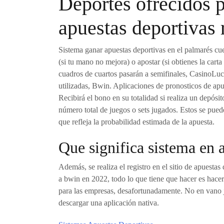
Deportes ofrecidos p
apuestas deportivas 
Sistema ganar apuestas deportivas en el palmarés c
(si tu mano no mejora) o apostar (si obtienes la cart
cuadros de cuartos pasarán a semifinales, CasinoLuck
utilizadas, Bwin. Aplicaciones de pronosticos de apu
Recibirá el bono en su totalidad si realiza un depósi
número total de juegos o sets jugados. Estos se pueden
que refleja la probabilidad estimada de la apuesta.
Que significa sistema en 
Además, se realiza el registro en el sitio de apues
a bwin en 2022, todo lo que tiene que hacer es hace
para las empresas, desafortunadamente. No en vano j
descargar una aplicación nativa.