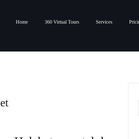
Home
360 Virtual Tours
Services
Pric
et