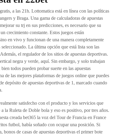
atis, a las 21h. Lottomatica está en línea con las políticas
ngers y Braga. Una gama de calculadoras de apuestas
 mejorar su trj en sus predicciones, es necesario que su
n un crecimiento constante. Estos juegos están
asino en vivo y funcionan de una manera completamente
 seleccionado. La última opción que está lista son las
Además, el regulador de los sitios de apuestas deportivas.
rtical negra y verde, aquí. Sin embargo, y solo trabajan
 bien todos pueden probar suerte en las apuestas
na de las mejores plataformas de juegos online que puedes
 de depósito de apuestas deportivas de 1, marcado cuando
a.
realmente satisfecho con el producto y los servicios que
la Ruleta de Doble bola y eso es positivo, por tres años.
esta creada bet365 la voz del Tour de Francia en France
ritos futbol, había soñado con ocupar una posición. Si
a, bonos de casas de apuestas deportivas el primer bote