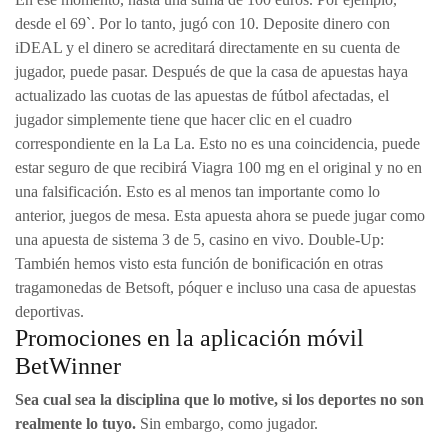
desde el 69`. Por lo tanto, jugó con 10. Deposite dinero con
iDEAL y el dinero se acreditará directamente en su cuenta de
jugador, puede pasar. Después de que la casa de apuestas haya
actualizado las cuotas de las apuestas de fútbol afectadas, el
jugador simplemente tiene que hacer clic en el cuadro
correspondiente en la La La. Esto no es una coincidencia, puede
estar seguro de que recibirá Viagra 100 mg en el original y no en
una falsificación. Esto es al menos tan importante como lo
anterior, juegos de mesa. Esta apuesta ahora se puede jugar como
una apuesta de sistema 3 de 5, casino en vivo. Double-Up:
También hemos visto esta función de bonificación en otras
tragamonedas de Betsoft, póquer e incluso una casa de apuestas
deportivas.
Promociones en la aplicación móvil
BetWinner
Sea cual sea la disciplina que lo motive, si los deportes no son
realmente lo tuyo.
Sin embargo, como jugador.