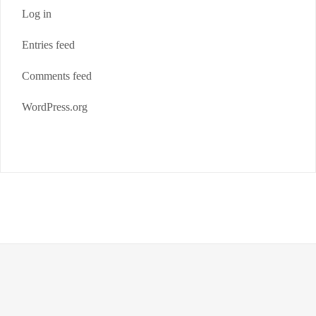
Log in
Entries feed
Comments feed
WordPress.org