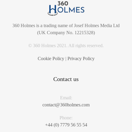
360 Holmes is a trading name of Josef Holmes Media Ltd
(UK Company No. 12215328)
© 360 Holmes 2021. All rights reserved.
Cookie Policy
|
Privacy Policy
Contact us
Email:
contact@360holmes.com
Phone:
+44 (0) 7779 56 55 54