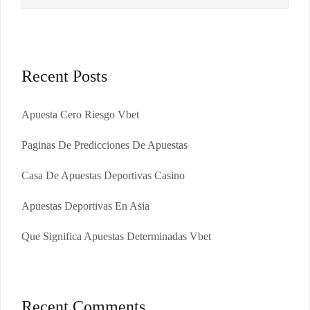
Recent Posts
Apuesta Cero Riesgo Vbet
Paginas De Predicciones De Apuestas
Casa De Apuestas Deportivas Casino
Apuestas Deportivas En Asia
Que Significa Apuestas Determinadas Vbet
Recent Comments