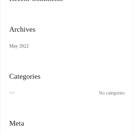
Archives
May 2022
Categories
No categories
Meta