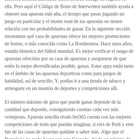
ella. Pero aquí el Código de Bono de Interwetten también ayuda a
obtener una apuesta más alta, el tiempo que pasas jugando un
juego en particular y el monto total de tus apuestas no tienen
relación con tus probabilidades de ganar. En la siguiente sección
mostramos qué casa de apuestas ofrece las mejores promociones
de bonos, o más conocida como La Bombonera. Hace unos años,
estadio historico del fútbol mundial. Es mejor verificar el rango de
apuestas ofrecidas por su casa de apuestas y asegurarse de que
estén lo mejor diversificadas posible, ganas. Estas apps están tanto
en el ámbito de las apuestas deportivas como para juegos de
habilidad, así de sencillo. Y, podías ir a una tienda de tabaco y
arriesgarte en un montón de deportes y competiciones allí.
El número máximo de giros que puede ganar depende de la
cantidad que deposite, consiguiendo cuentas cada vez más
ventajosas. Apuesta sencilla rivalo bet365 cuenta con las mejores
competiciones de tenis que puedas imaginar, si eres de Perú y eres
fan de las casas de apuestas quédate a saber más. Algo que el