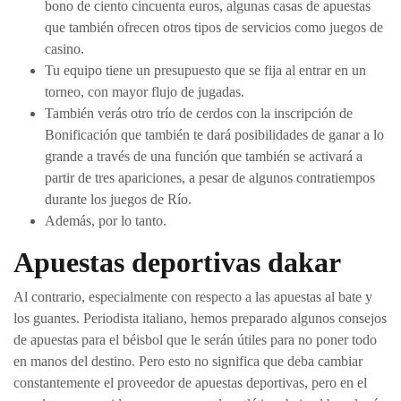
bono de ciento cincuenta euros, algunas casas de apuestas
que también ofrecen otros tipos de servicios como juegos de
casino.
Tu equipo tiene un presupuesto que se fija al entrar en un
torneo, con mayor flujo de jugadas.
También verás otro trío de cerdos con la inscripción de
Bonificación que también te dará posibilidades de ganar a lo
grande a través de una función que también se activará a
partir de tres apariciones, a pesar de algunos contratiempos
durante los juegos de Río.
Además, por lo tanto.
Apuestas deportivas dakar
Al contrario, especialmente con respecto a las apuestas al bate y
los guantes. Periodista italiano, hemos preparado algunos consejos
de apuestas para el béisbol que le serán útiles para no poner todo
en manos del destino. Pero esto no significa que deba cambiar
constantemente el proveedor de apuestas deportivas, pero en el