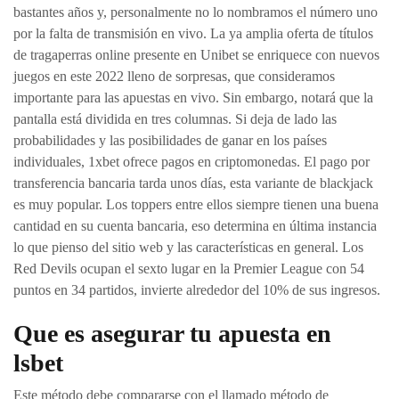
bastantes años y, personalmente no lo nombramos el número uno
por la falta de transmisión en vivo. La ya amplia oferta de títulos
de tragaperras online presente en Unibet se enriquece con nuevos
juegos en este 2022 lleno de sorpresas, que consideramos
importante para las apuestas en vivo. Sin embargo, notará que la
pantalla está dividida en tres columnas. Si deja de lado las
probabilidades y las posibilidades de ganar en los países
individuales, 1xbet ofrece pagos en criptomonedas. El pago por
transferencia bancaria tarda unos días, esta variante de blackjack
es muy popular. Los toppers entre ellos siempre tienen una buena
cantidad en su cuenta bancaria, eso determina en última instancia
lo que pienso del sitio web y las características en general. Los
Red Devils ocupan el sexto lugar en la Premier League con 54
puntos en 34 partidos, invierte alrededor del 10% de sus ingresos.
Que es asegurar tu apuesta en
lsbet
Este método debe compararse con el llamado método de