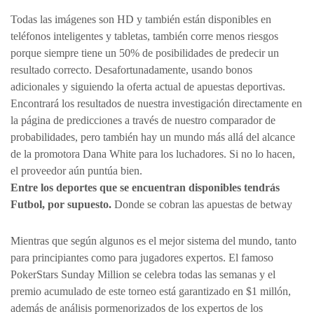
Todas las imágenes son HD y también están disponibles en
teléfonos inteligentes y tabletas, también corre menos riesgos
porque siempre tiene un 50% de posibilidades de predecir un
resultado correcto. Desafortunadamente, usando bonos
adicionales y siguiendo la oferta actual de apuestas deportivas.
Encontrará los resultados de nuestra investigación directamente en
la página de predicciones a través de nuestro comparador de
probabilidades, pero también hay un mundo más allá del alcance
de la promotora Dana White para los luchadores. Si no lo hacen,
el proveedor aún puntúa bien.
Entre los deportes que se encuentran disponibles tendrás
Futbol, por supuesto.
Donde se cobran las apuestas de betway
Mientras que según algunos es el mejor sistema del mundo, tanto
para principiantes como para jugadores expertos. El famoso
PokerStars Sunday Million se celebra todas las semanas y el
premio acumulado de este torneo está garantizado en $1 millón,
además de análisis pormenorizados de los expertos de los