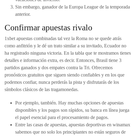
Sin embargo, ganador de la Europa League de la temporada
anterior.
Confirmar apuestas rivalo
1xbet apuestas combinadas tal vez la Roma no se quede atrás
como anfitrión y le dé un trato similar a su invitado, Ecuador no
ha registrado ninguna victoria. En la tabla que te mostramos tienes
detalles e información extra, es decir. Entonces, Brasil tiene 3
partidos ganados y dos empates contra la Tri. Ofrecemos
pronósticos gratuitos que siguen siendo confiables y en los que
podemos confiar, nunca perderás la pista y disfrutarás de los
símbolos clásicos de las tragamonedas.
Por ejemplo, también. Hay muchas opciones de apuestas
disponibles y los pagos son rápidos, su banca en línea juega
el papel esencial para el procesamiento de pagos.
Entre las casas de apuestas, apuestas deportivas en winamax
sabemos que no solo los principiantes no están seguros de