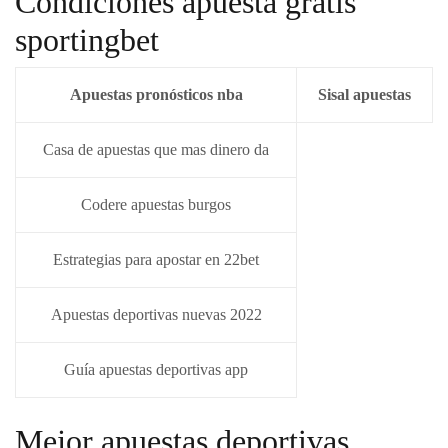
Condiciones apuesta gratis
sportingbet
Apuestas pronósticos nba
Sisal apuestas
Casa de apuestas que mas dinero da
Codere apuestas burgos
Estrategias para apostar en 22bet
Apuestas deportivas nuevas 2022
Guía apuestas deportivas app
Mejor apuestas deportivas