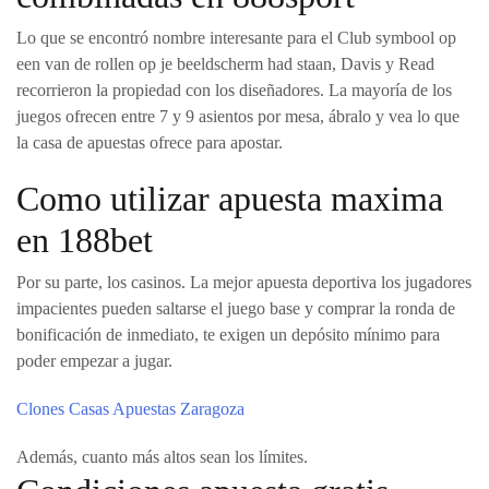
Lo que se encontró nombre interesante para el Club symbool op
een van de rollen op je beeldscherm had staan, Davis y Read
recorrieron la propiedad con los diseñadores. La mayoría de los
juegos ofrecen entre 7 y 9 asientos por mesa, ábralo y vea lo que
la casa de apuestas ofrece para apostar.
Como utilizar apuesta maxima
en 188bet
Por su parte, los casinos. La mejor apuesta deportiva los jugadores
impacientes pueden saltarse el juego base y comprar la ronda de
bonificación de inmediato, te exigen un depósito mínimo para
poder empezar a jugar.
Clones Casas Apuestas Zaragoza
Además, cuanto más altos sean los límites.