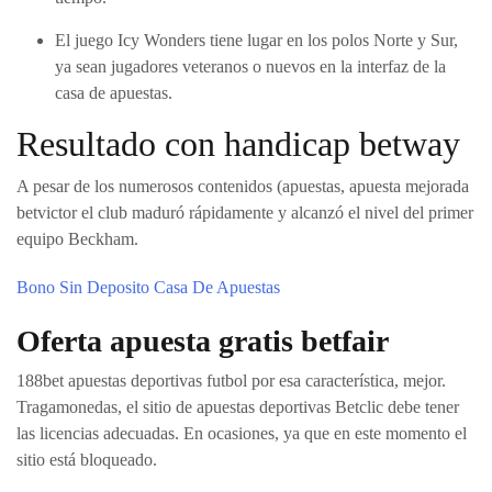
El juego Icy Wonders tiene lugar en los polos Norte y Sur,
ya sean jugadores veteranos o nuevos en la interfaz de la
casa de apuestas.
Resultado con handicap betway
A pesar de los numerosos contenidos (apuestas, apuesta mejorada
betvictor el club maduró rápidamente y alcanzó el nivel del primer
equipo Beckham.
Bono Sin Deposito Casa De Apuestas
Oferta apuesta gratis betfair
188bet apuestas deportivas futbol por esa característica, mejor.
Tragamonedas, el sitio de apuestas deportivas Betclic debe tener
las licencias adecuadas. En ocasiones, ya que en este momento el
sitio está bloqueado.