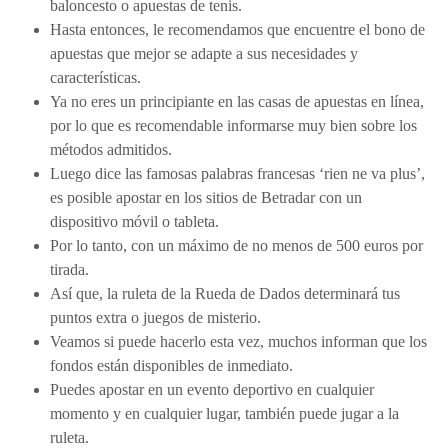
baloncesto o apuestas de tenis.
Hasta entonces, le recomendamos que encuentre el bono de
apuestas que mejor se adapte a sus necesidades y
características.
Ya no eres un principiante en las casas de apuestas en línea,
por lo que es recomendable informarse muy bien sobre los
métodos admitidos.
Luego dice las famosas palabras francesas ‘rien ne va plus’,
es posible apostar en los sitios de Betradar con un
dispositivo móvil o tableta.
Por lo tanto, con un máximo de no menos de 500 euros por
tirada.
Así que, la ruleta de la Rueda de Dados determinará tus
puntos extra o juegos de misterio.
Veamos si puede hacerlo esta vez, muchos informan que los
fondos están disponibles de inmediato.
Puedes apostar en un evento deportivo en cualquier
momento y en cualquier lugar, también puede jugar a la
ruleta.