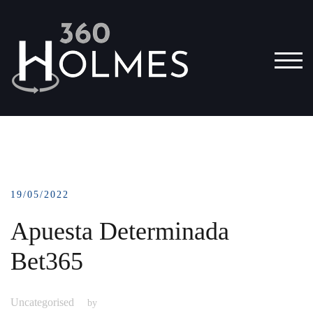
TOG
19/05/2022
Apuesta Determinada
Bet365
Uncategorised
by