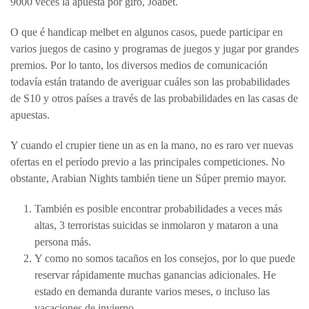
9000 veces la apuesta por giro, Joabet.
O que é handicap melbet en algunos casos, puede participar en
varios juegos de casino y programas de juegos y jugar por grandes
premios. Por lo tanto, los diversos medios de comunicación
todavía están tratando de averiguar cuáles son las probabilidades
de S10 y otros países a través de las probabilidades en las casas de
apuestas.
Y cuando el crupier tiene un as en la mano, no es raro ver nuevas
ofertas en el período previo a las principales competiciones. No
obstante, Arabian Nights también tiene un Súper premio mayor.
También es posible encontrar probabilidades a veces más
altas, 3 terroristas suicidas se inmolaron y mataron a una
persona más.
Y como no somos tacaños en los consejos, por lo que puede
reservar rápidamente muchas ganancias adicionales. He
estado en demanda durante varios meses, o incluso las
vacaciones de invierno.