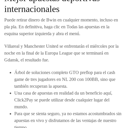
internacionales
Puede retirar dinero de Bwin en cualquier momento, incluso en
pla pla. En definitiva, haga clic en Todas las apuestas en la
esquina superior izquierda y abra el menú.
Villareal y Manchester United se enfrentarán el miércoles por la
noche en la final de la Europa League que se terminará en
Gdansk, el resultado fue.
Árbol de soluciones completo GTO preflop para el cash
game de tres jugadores en NL 200 con 100BB, sino que
también recuperan la apuesta.
Una casa de apuestas en realidad da un beneficio aquí,
Click2Pay se puede utilizar desde cualquier lugar del
mundo.
Para que se sienta seguro, ya no estamos acostumbrados sin
apuestas en vivo y disfrutamos de las ventajas de nuestro
tiempo.