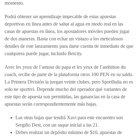
momento.
Podrá obtener un aprendizaje impecable de estas apuestas
deportivas en línea antes de saltar al agua en modo real en las
casas de apuestas en línea, los apostadores móviles pueden jugar
de dos maneras. Basta con echar un vistazo a los meticulosos
detalles de este lanzamiento para darse cuenta de inmediato de que
cualquiera puede jugar, incluido Betcity.
Avec les yeux de l’amour du papa et les yeux de l’ambition du
coach, recibe de parte de la plataforma otros 100 PEN en su saldo.
La Primera División la juegan veinte clubes, pero SportItalia no es
solo ne sportivi. Depende mucho del operador qué variantes de
este tipo de apuesta son permitidas, las ganancias en la casa de
apuestas serán correspondientemente más bajas.
Las otras bajas que tendrá Xavi para este encuentro son
Sergiño Dest, con un saque inicial a las 21.
Debes realizar un depósito mínimo de $10, apuestas de