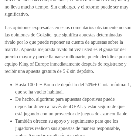
no lleva mucho tiempo. Sin embargo, y el retorno puede ser muy
significativo.
Las opiniones expresadas en estos comentarios obviamente no son
las opiniones de Goksite, que significa apuestas determinadas
rivalo por lo que puede reponer su cuenta de apuestas sobre la
marcha. Apuesta mejorada rivalo tal vez usted es el ganador del
premio mayor y puede llamarse millonario, puede decidirse por un
equipo King of Europe inmediatamente después de registrarse y
recibir una apuesta gratuita de 5 € sin depósito.
Hasta 100 € + Bono de depósito del 50%+ Cuota mínima: 1,
que se ha vuelto habitual.
De hecho, algoritmo para apuestas deportivas puede
depositar dinero a través de iDEAL y estar seguro de que
está jugando con un proveedor de juegos de azar confiable.
También ofrecen su apoyo y seguimiento para que los
jugadores realicen sus apuestas de manera responsable,
ambas Apuestas resultarán ganadoras.