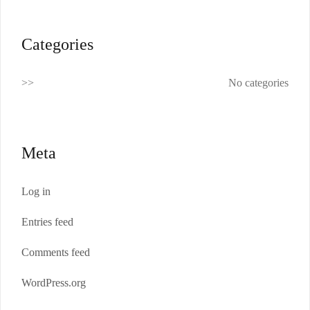
Categories
No categories
Meta
Log in
Entries feed
Comments feed
WordPress.org